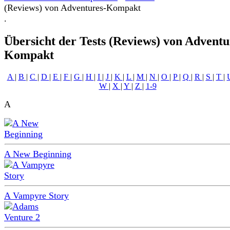
(Reviews) von Adventures-Kompakt
.
Übersicht der Tests (Reviews) von Adventu
Kompakt
A
|
B
|
C
|
D
|
E
|
F
|
G
|
H
|
I
|
J
|
K
|
L
|
M
|
N
|
O
|
P
|
Q
|
R
|
S
|
T
|
W
|
X
|
Y
|
Z
|
1-9
A
A New Beginning
A Vampyre Story