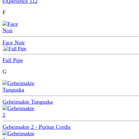
eXperience 112
F
Face Noir
Full Pipe
G
Geheimakte Tunguska
Geheimakte 2 -
Puritas Cordis