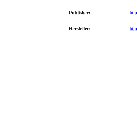
Publisher:
htt
Hersteller:
htt