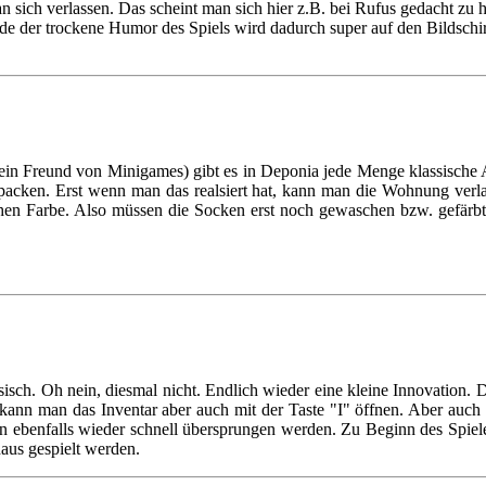
 sich verlassen. Das scheint man sich hier z.B. bei Rufus gedacht zu 
e der trockene Humor des Spiels wird dadurch super auf den Bildschir
ein Freund von Minigames) gibt es in Deponia jede Menge klassische
acken. Erst wenn man das realsiert hat, kann man die Wohnung verlass
ichen Farbe. Also müssen die Socken erst noch gewaschen bzw. gefär
isch. Oh nein, diesmal nicht. Endlich wieder eine kleine Innovation. 
kann man das Inventar aber auch mit der Taste "I" öffnen. Aber auch 
ebenfalls wieder schnell übersprungen werden. Zu Beginn des Spieles 
haus gespielt werden.