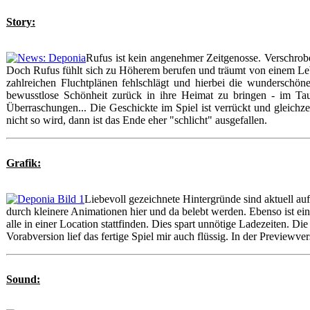
Story:
Rufus ist kein angenehmer Zeitgenosse. Verschrob
Doch Rufus fühlt sich zu Höherem berufen und träumt von einem Le
zahlreichen Fluchtplänen fehlschlägt und hierbei die wunderschöne
bewusstlose Schönheit zurück in ihre Heimat zu bringen - im Ta
Überraschungen... Die Geschickte im Spiel ist verrückt und gleichze
nicht so wird, dann ist das Ende eher "schlicht" ausgefallen.
Grafik:
Liebevoll gezeichnete Hintergründe sind aktuell a
durch kleinere Animationen hier und da belebt werden. Ebenso ist ei
alle in einer Location stattfinden. Dies spart unnötige Ladezeiten. 
Vorabversion lief das fertige Spiel mir auch flüssig. In der Previewv
Sound: