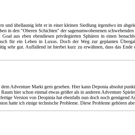
en und übellaunig lebt er in einer kleinen Siedlung irgendwo im ab
ben in den "Oberen Schichten" der sagenumwobenenen schwebenden St
 Goal aus eben ebendiesen privilegierten Sphären in einen benachbar
usch für ein Leben in Luxus. Doch der Weg zur geplanten Übergabe 
itig sehr gut. Auffallend ist hierbei kurz zu erwähnen, dass das End
uf dem Adventure Markt gern gesehen. Hier kann Deponia absolut punk
n Raum hier schon einmal etwas größer als in anderen Adventure Spiele
Die fertige Version von Deopinia hat ebenfalls nun doch noch genügend 
ersion hatte ich einige technische Probleme. Diese Probleme gehören abe