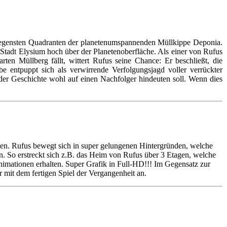
gelegensten Quadranten der planetenumspannenden Müllkippe Deponia.
adt Elysium hoch über der Planetenoberfläche. Als einer von Rufus
ten Müllberg fällt, wittert Rufus seine Chance: Er beschließt, die
entpuppt sich als verwirrende Verfolgungsjagd voller verrückter
e der Geschichte wohl auf einen Nachfolger hindeuten soll. Wenn dies
ten. Rufus bewegt sich in super gelungenen Hintergründen, welche
n. So erstreckt sich z.B. das Heim von Rufus über 3 Etagen, welche
Animationen erhalten. Super Grafik in Full-HD!!! Im Gegensatz zur
r mit dem fertigen Spiel der Vergangenheit an.