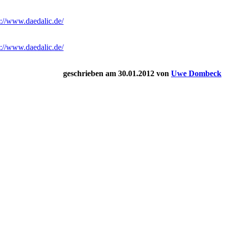
p://www.daedalic.de/
p://www.daedalic.de/
geschrieben am 30.01.2012 von
Uwe Dombeck