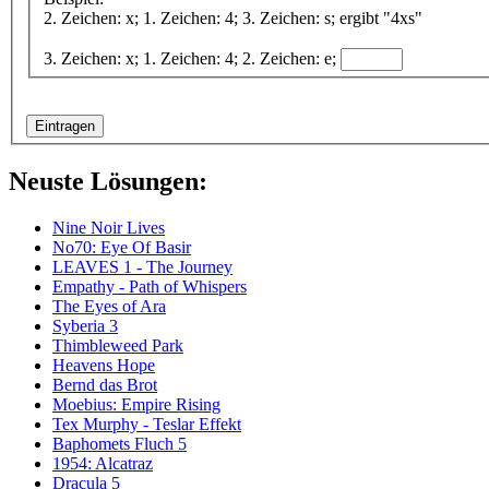
2. Zeichen: x; 1. Zeichen: 4; 3. Zeichen: s; ergibt "4xs"
3. Zeichen: x; 1. Zeichen: 4; 2. Zeichen: e;
Neuste Lösungen:
Nine Noir Lives
No70: Eye Of Basir
LEAVES 1 - The Journey
Empathy - Path of Whispers
The Eyes of Ara
Syberia 3
Thimbleweed Park
Heavens Hope
Bernd das Brot
Moebius: Empire Rising
Tex Murphy - Teslar Effekt
Baphomets Fluch 5
1954: Alcatraz
Dracula 5