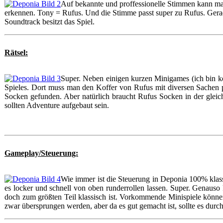
Auf bekannte und proffessionelle Stimmen kann man
erkennen. Tony = Rufus. Und die Stimme passt super zu Rufus. Gerad
Soundtrack besitzt das Spiel.
Rätsel:
Super. Neben einigen kurzen Minigames (ich bin k
Spieles. Dort muss man den Koffer von Rufus mit diversen Sachen p
Socken gefunden. Aber natürlich braucht Rufus Socken in der gle
sollten Adventure aufgebaut sein.
Gameplay/Steuerung:
Wie immer ist die Steuerung in Deponia 100% klass
es locker und schnell von oben runderrollen lassen. Super. Genauso 
doch zum größten Teil klassisch ist. Vorkommende Minispiele können 
zwar übersprungen werden, aber da es gut gemacht ist, sollte es durc