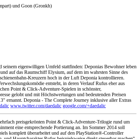
ompart) und Goon (Gronkh)
nd seinem eigenwilligen Umfeld stattfinden: Deponias Bewohner leben
eg und auf das Raumschiff Elysium, auf dem im wahrsten Sinne des
inschienenbahn-Kreuzern hoch in der Luft Deponia kontrollieren.
e Verwechslungskomödie entsteht, in deren Verlauf Rufus eher aus
chen Point & Click-Adventure-Spielen in schönster,
resse gelobt und mit Höchstwertungen und bedeutenden Preisen
3" ernannt. Deponia - The Complete Journey inklusive aller Extras
alic
www.twitter.com/daedalic
google.com/+daedalic
ehrfach preisgekrönten Point & Click-Adventure-Trilogie rund um
tainment eine entsprechende Portierung an. Im Sommer 2014 soll
iels komplett überarbeitet und auf den PlayStation®-Controller
zen, und Hauptcharakter Rufus beispielsweise direkt steuerbar machen",