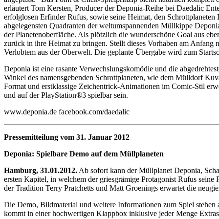
erläutert Tom Kersten, Producer der Deponia-Reihe bei Daedalic Enter
erfolglosen Erfinder Rufus, sowie seine Heimat, den Schrottplaneten 
abgelegensten Quadranten der weltumspannenden Müllkippe Deponia.
der Planetenoberfläche. Als plötzlich die wunderschöne Goal aus eben 
zurück in ihre Heimat zu bringen. Stellt dieses Vorhaben am Anfang n
Verlobtem aus der Oberwelt. Die geplante Übergabe wird zum Startsch
Deponia ist eine rasante Verwechslungskomödie und die abgedrehteste 
Winkel des namensgebenden Schrottplaneten, wie dem Mülldorf Kuvaq
Format und erstklassige Zeichentrick-Animationen im Comic-Stil e
und auf der PlayStation®3 spielbar sein.
www.deponia.de facebook.com/daedalic
Pressemitteilung vom 31. Januar 2012
Deponia: Spielbare Demo auf dem Müllplaneten
Hamburg, 31.01.2012.
Ab sofort kann der Müllplanet Deponia, Scha
ersten Kapitel, in welchem der griesgrämige Protagonist Rufus seine 
der Tradition Terry Pratchetts und Matt Groenings erwartet die neugi
Die Demo, Bildmaterial und weitere Informationen zum Spiel stehen 
kommt in einer hochwertigen Klappbox inklusive jeder Menge Extras