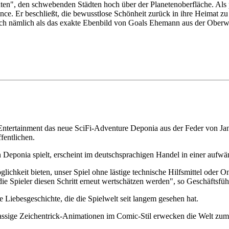
n", den schwebenden Städten hoch über der Planetenoberfläche. Als pl
ance. Er beschließt, die bewusstlose Schönheit zurück in ihre Heimat 
t sich nämlich als das exakte Ebenbild von Goals Ehemann aus der Ober
 Entertainment das neue SciFi-Adventure Deponia aus der Feder von Jan
fentlichen.
Deponia spielt, erscheint im deutschsprachigen Handel in einer aufw
chkeit bieten, unser Spiel ohne lästige technische Hilfsmittel oder O
ie Spieler diesen Schritt erneut wertschätzen werden", so Geschäftsfü
Liebesgeschichte, die die Spielwelt seit langem gesehen hat.
klassige Zeichentrick-Animationen im Comic-Stil erwecken die Welt z