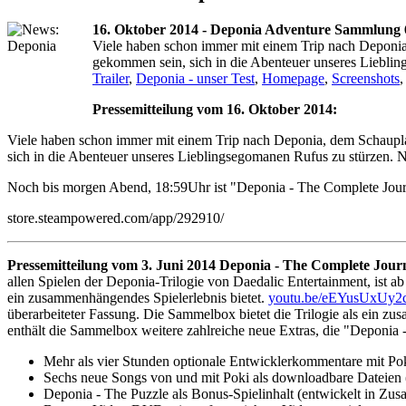
16. Oktober 2014 - Deponia Adventure Sammlung 
Viele haben schon immer mit einem Trip nach Deponia,
gekommen sein, sich in die Abenteuer unseres Liebling
Trailer
,
Deponia - unser Test
,
Homepage
,
Screenshots
Pressemitteilung vom 16. Oktober 2014:
Viele haben schon immer mit einem Trip nach Deponia, dem Schauplat
sich in die Abenteuer unseres Lieblingsegomanen Rufus zu stürzen. N
Noch bis morgen Abend, 18:59Uhr ist "Deponia - The Complete Journe
store.steampowered.com/app/292910/
Pressemitteilung vom 3. Juni 2014
Deponia - The Complete Journ
allen Spielen der Deponia-Trilogie von Daedalic Entertainment, ist ab
ein zusammenhängendes Spielerlebnis bietet.
youtu.be/eEYusUxUy2
überarbeiteter Fassung. Die Sammelbox bietet die Trilogie als ein z
enthält die Sammelbox weitere zahlreiche neue Extras, die "Deponia
Mehr als vier Stunden optionale Entwicklerkommentare mit P
Sechs neue Songs von und mit Poki als downloadbare Dateie
Deponia - The Puzzle als Bonus-Spielinhalt (entwickelt in Zu