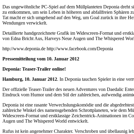
Das ungewöhnliche PC-Spiel auf dem Müllplanteten Deponia dreht si
zu entkommen, um sein Leben in höheren und abfallfreien Sphären zu 
Tat macht er sich umgehend auf den Weg, um Goal zurück in ihre Hei
Wendungen verwickelt.
Detaillierte handgezeichnete Grafik im Widescreen-Format und erst
von Edna Bricht Aus, Harveys Neue Augen und The Whispered World
http://www.deponia.de http://www.facebook.com/Deponia
Pressemitteilung vom 10. Januar 2012
Deponia: Teaser-Trailer online!
Hamburg, 10. Januar 2012
. In Deponia tauchen Spieler in eine ve
Der offizielle Teaser-Trailer des neuen Adventures von Daedalic Ente
Eindruck vom Humor und dem Stil der zahlreichen, aufwendig animiert
Deponia ist eine rasante Verwechslungskomödie und die abgedrehteste
zahlreiche Winkel des namensgebenden Schrottplaneten, wie dem Mül
Widescreen-Format und erstklassige Zeichentrick-Animationen im C
Augen und The Whispered World entwickelt.
Rufus ist kein angenehmer Charakter. Verschroben und übellaunig le