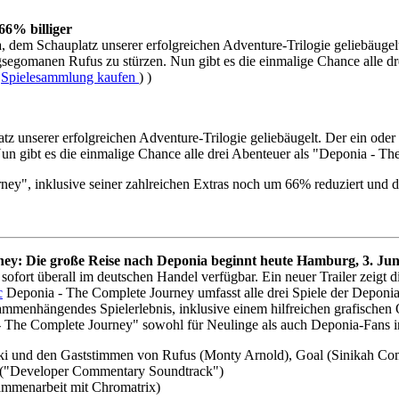
66% billiger
 dem Schauplatz unserer erfolgreichen Adventure-Trilogie geliebäugel
segomanen Rufus zu stürzen. Nun gibt es die einmalige Chance alle dre
,
Spielesammlung kaufen
) )
z unserer erfolgreichen Adventure-Trilogie geliebäugelt. Der ein od
un gibt es die einmalige Chance alle drei Abenteuer als "Deponia - Th
y", inklusive seiner zahlreichen Extras noch um 66% reduziert und da
ey: Die große Reise nach Deponia beginnt heute
Hamburg, 3. Jun
 sofort überall im deutschen Handel verfügbar. Ein neuer Trailer zeigt
c
Deponia - The Complete Journey umfasst alle drei Spiele der Depon
usammenhängendes Spielerlebnis, inklusive einem hilfreichen grafische
 - The Complete Journey" sowohl für Neulinge als auch Deponia-Fans i
oki und den Gaststimmen von Rufus (Monty Arnold), Goal (Sinikah C
n ("Developer Commentary Soundtrack")
sammenarbeit mit Chromatrix)