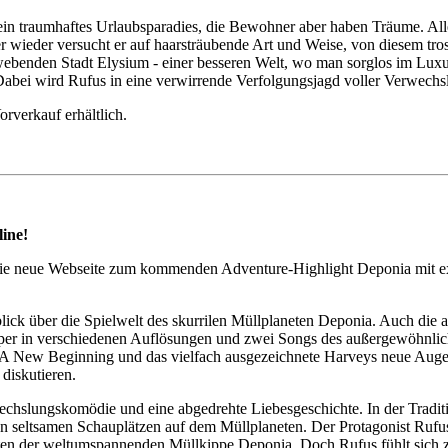
 kein traumhaftes Urlaubsparadies, die Bewohner aber haben Träume. All
r wieder versucht er auf haarsträubende Art und Weise, von diesem tro
nden Stadt Elysium - einer besseren Welt, wo man sorglos im Luxus leb
Dabei wird Rufus in eine verwirrende Verfolgungsjagd voller Verwechs
rverkauf erhältlich.
ine!
t die neue Webseite zum kommenden Adventure-Highlight Deponia mit e
k über die Spielwelt des skurrilen Müllplaneten Deponia. Auch die akt
aper in verschiedenen Auflösungen und zwei Songs des außergewöhnlic
A New Beginning und das vielfach ausgezeichnete Harveys neue Augen
diskutieren.
wechslungskomödie und eine abgedrehte Liebesgeschichte. In der Tradit
en seltsamen Schauplätzen auf dem Müllplaneten. Der Protagonist Rufu
anten der weltumspannenden Müllkippe Deponia. Doch Rufus fühlt sich