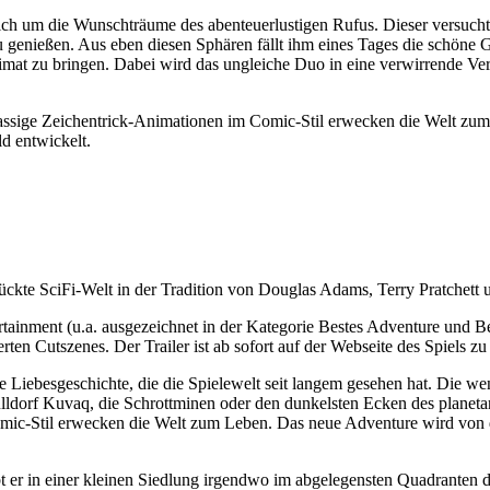
ch um die Wunschträume des abenteuerlustigen Rufus. Dieser versucht
genießen. Aus eben diesen Sphären fällt ihm eines Tages die schöne Goa
mat zu bringen. Dabei wird das ungleiche Duo in eine verwirrende Ver
klassige Zeichentrick-Animationen im Comic-Stil erwecken die Welt z
 entwickelt.
rrückte SciFi-Welt in der Tradition von Douglas Adams, Terry Pratchet
rtainment (u.a. ausgezeichnet in der Kategorie Bestes Adventure und Be
en Cutszenes. Der Trailer ist ab sofort auf der Webseite des Spiels 
 Liebesgeschichte, die die Spielewelt seit langem gesehen hat. Die we
ldorf Kuvaq, die Schrottminen oder den dunkelsten Ecken des planeta
omic-Stil erwecken die Welt zum Leben. Das neue Adventure wird von
bt er in einer kleinen Siedlung irgendwo im abgelegensten Quadrante