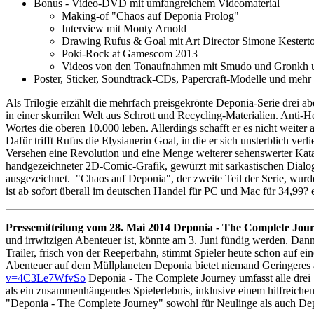
Bonus - Video-DVD mit umfangreichem Videomaterial
Making-of "Chaos auf Deponia Prolog"
Interview mit Monty Arnold
Drawing Rufus & Goal mit Art Director Simone Kestert
Poki-Rock at Gamescom 2013
Videos von den Tonaufnahmen mit Smudo und Gronkh u
Poster, Sticker, Soundtrack-CDs, Papercraft-Modelle und mehr
Als Trilogie erzählt die mehrfach preisgekrönte Deponia-Serie drei
in einer skurrilen Welt aus Schrott und Recycling-Materialien. Anti-
Wortes die oberen 10.000 leben. Allerdings schafft er es nicht weite
Dafür trifft Rufus die Elysianerin Goal, in die er sich unsterblich v
Versehen eine Revolution und eine Menge weiterer sehenswerter Kata
handgezeichneter 2D-Comic-Grafik, gewürzt mit sarkastischen Dial
ausgezeichnet. "Chaos auf Deponia", der zweite Teil der Serie, wur
ist ab sofort überall im deutschen Handel für PC und Mac für 34,99? e
Pressemitteilung vom 28. Mai 2014
Deponia - The Complete Journ
und irrwitzigen Abenteuer ist, könnte am 3. Juni fündig werden. D
Trailer, frisch von der Reeperbahn, stimmt Spieler heute schon auf 
Abenteuer auf dem Müllplaneten Deponia bietet niemand Geringeres a
v=4C3Le7WfvSo
Deponia - The Complete Journey umfasst alle drei
als ein zusammenhängendes Spielerlebnis, inklusive einem hilfreiche
"Deponia - The Complete Journey" sowohl für Neulinge als auch Dep