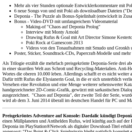
Mehr als vier Stunden optionale Entwicklerkommentare mit P
6 neue Songs von und mit Poki als downloadbare Dateien ("
Deponia - The Puzzle als Bonus-Spielinhalt (entwickelt in Zu
Bonus - Video-DVD mit umfangreichem Videomaterial
Making-of "Chaos auf Deponia Prolog"
Interview mit Monty Arnold
Drawing Rufus & Goal mit Art Director Simone Kestert
Poki Rock at Gamescom 2013
Videos von den Tonaufnahmen mit Smudo und Gronkh u
Poster, Sticker, Soundtrack-CDs, Papercraft-Modelle und mehr
Als Trilogie erzählt die mehrfach preisgekrönte Deponia-Serie drei
in einer skurrilen Welt aus Schrott und Recycling-Materialien. Anti-
Wortes die oberen 10.000 leben. Allerdings schafft er es nicht weite
Dafür trifft Rufus die Elysianerin Goal, in die er sich unsterblich v
Versehen eine Revolution und eine Menge weiterer sehenswerter Kata
handgezeichneter 2D-Comic-Grafik, gewürzt mit sarkastischen Dial
ausgezeichnet. "Chaos auf Deponia", der zweite Teil der Serie, wur
wird ab dem 3. Juni 2014 überall im deutschen Handel für PC und Mac
Preisgekröntes Adventure auf Konsole: Daedalic kündigt Depon
einen Müllplaneten und Antihelden Rufus, wird künftig auch auf der 
Deponia im PlayStation®Network als digitaler Download-Titel erhältl
angepasst: "Das Point & Click-Spielprinzip bleibt natürlich komplett 