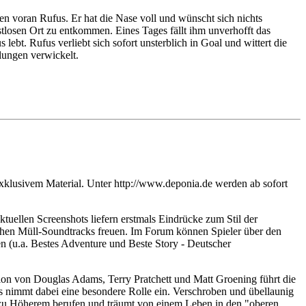
en voran Rufus. Er hat die Nase voll und wünscht sich nichts
stlosen Ort zu entkommen. Eines Tages fällt ihm unverhofft das
t. Rufus verliebt sich sofort unsterblich in Goal und wittert die
lungen verwickelt.
xklusivem Material. Unter http://www.deponia.de werden ab sofort
uellen Screenshots liefern erstmals Eindrücke zum Stil der
hen Müll-Soundtracks freuen. Im Forum können Spieler über den
 (u.a. Bestes Adventure und Beste Story - Deutscher
ion von Douglas Adams, Terry Pratchett und Matt Groening führt die
s nimmt dabei eine besondere Rolle ein. Verschroben und übellaunig
 zu Höherem berufen und träumt von einem Leben in den "oberen