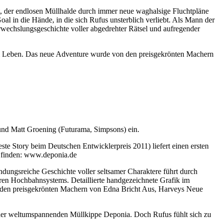
, der endlosen Müllhalde durch immer neue waghalsige Fluchtpläne
l in die Hände, in die sich Rufus unsterblich verliebt. Als Mann der
wechslungsgeschichte voller abgedrehter Rätsel und aufregender
um Leben. Das neue Adventure wurde von den preisgekrönten Machern
t und Matt Groening (Futurama, Simpsons) ein.
ste Story beim Deutschen Entwicklerpreis 2011) liefert einen ersten
zu finden: www.deponia.de
ndungsreiche Geschichte voller seltsamer Charaktere führt durch
ren Hochbahnsystems. Detaillierte handgezeichnete Grafik im
 den preisgekrönten Machern von Edna Bricht Aus, Harveys Neue
n der weltumspannenden Müllkippe Deponia. Doch Rufus fühlt sich zu