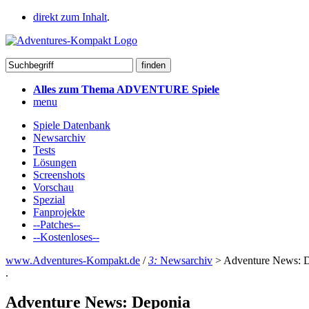
direkt zum Inhalt
.
Alles zum Thema ADVENTURE Spiele
menu
Spiele Datenbank
Newsarchiv
Tests
Lösungen
Screenshots
Vorschau
Spezial
Fanprojekte
--Patches--
--Kostenloses--
www.Adventures-Kompakt.de
/
3:
Newsarchiv
>
Adventure News: 
.
Adventure News: Deponia