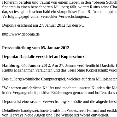
Höherem berufen und träumt von einem Leben in den "oberen Schichte
Sphären in einen benachbarten Müllberg fällt, wittert Rufus seine Ch
dar, so festigt sich schon bald ein skrupelloser Plan: Rufus entpupp
Verfolgungsjagd voller verrückter Verwechslungen...
Deponia erscheint am 27. Januar 2012 für den PC.
http://www.deponia.de
Pressemitteilung vom 05. Januar 2012
Deponia: Daedalic verzichtet auf Kopierschutz!
Hamburg, 05. Januar 2012
. Am 27. Januar veröffentlicht Daedalic
Rights Maßnahmen verzichten und das Spiel ohne Kopierschutz veröf
Das außergewöhnliche Computerspiel, welches auf dem Müllplaneten 
"Wir setzen auf ehrliche Käufer und möchten unseren Kunden die Mögli
in der Vergangenheit positive Erfahrungen gemacht und hoffen, dass d
Deponia ist eine rasante Verwechslungskomödie und die abgedrehteste 
Detaillierte handgezeichnete Grafik im Widescreen-Format und erst
von Harveys Neue Augen und The Whispered World entwickelt.