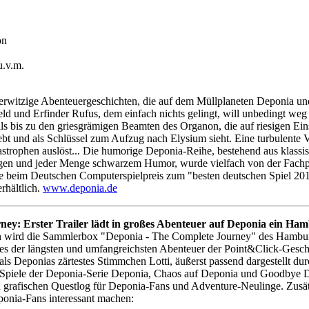
on
.v.m.
 aberwitzige Abenteuergeschichten, die auf dem Müllplaneten Deponia u
Held und Erfinder Rufus, dem einfach nichts gelingt, will unbedingt w
r als bis zu den griesgrämigen Beamten des Organon, die auf riesigen E
erliebt und als Schlüssel zum Aufzug nach Elysium sieht. Eine turbulent
strophen auslöst... Die humorige Deponia-Reihe, bestehend aus klassis
ogen und jeder Menge schwarzem Humor, wurde vielfach von der Fachp
de beim Deutschen Computerspielpreis zum "besten deutschen Spiel 201
rhältlich.
www.deponia.de
ey: Erster Trailer lädt in großes Abenteuer auf Deponia ein
Hamb
ann wird die Sammlerbox "Deponia - The Complete Journey" des Hambur
eines der längsten und umfangreichsten Abenteuer der Point&Click-Gesc
ls Deponias zärtestes Stimmchen Lotti, äußerst passend dargestellt du
 Spiele der Deponia-Serie Deponia, Chaos auf Deponia und Goodbye Dep
n grafischen Questlog für Deponia-Fans und Adventure-Neulinge. Zusätz
onia-Fans interessant machen: