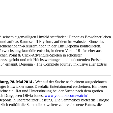
nd seinem eigenwilligen Umfeld stattfinden: Deponias Bewohner leben
eg und auf das Raumschiff Elysium, auf dem im wahrsten Sinne des
inschienenbahn-Kreuzern hoch in der Luft Deponia kontrollieren.
e Verwechslungskomödie entsteht, in deren Verlauf Rufus eher aus
chen Point & Click-Adventure-Spielen in schönster,
resse gelobt und mit Höchstwertungen und bedeutenden Preisen
3" ernannt. Deponia - The Complete Journey inklusive aller Extras
urg, 28. Mai 2014
- Wer auf der Suche nach einem ausgedehnten
ger Entwicklerteams Daedalic Entertainment erscheinen. Ein neuer
hichte ein. Rat und Unterstützung bei der Suche nach dem großen
rch Dragqueen Olivia Jones:
www.youtube.com/watch?
onia in überarbeiteter Fassung. Die Sammelbox bietet die Trilogie
lich enthält die Sammelbox weitere zahlreiche neue Extras, die