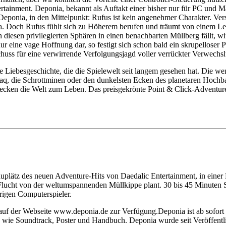
tainment. Deponia, bekannt als Auftakt einer bisher nur für PC und Mac
Deponia, in den Mittelpunkt: Rufus ist kein angenehmer Charakter. Ver
 Doch Rufus fühlt sich zu Höherem berufen und träumt von einem Le
diesen privilegierten Sphären in einen benachbarten Müllberg fällt, wi
ur eine vage Hoffnung dar, so festigt sich schon bald ein skrupelloser 
uss für eine verwirrende Verfolgungsjagd voller verrückter Verwechsl
Liebesgeschichte, die die Spielewelt seit langem gesehen hat. Die wen
, die Schrottminen oder den dunkelsten Ecken des planetaren Hochbah
rwecken die Welt zum Leben. Das preisgekrönte Point & Click-Adventu
uplätz des neuen Adventure-Hits von Daedalic Entertainment, in eine
Flucht von der weltumspannenden Müllkippe plant. 30 bis 45 Minuten Sp
erigen Computerspieler.
auf der Webseite www.deponia.de zur Verfügung.Deponia ist ab sofort ü
 wie Soundtrack, Poster und Handbuch. Deponia wurde seit Veröffentl