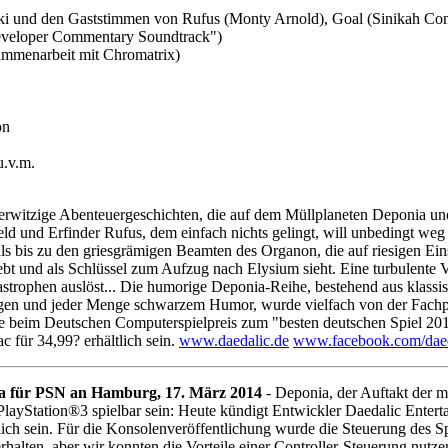
oki und den Gaststimmen von Rufus (Monty Arnold), Goal (Sinikah C
Developer Commentary Soundtrack")
sammenarbeit mit Chromatrix)
on
.v.m.
 aberwitzige Abenteuergeschichten, die auf dem Müllplaneten Deponia u
Held und Erfinder Rufus, dem einfach nichts gelingt, will unbedingt w
r als bis zu den griesgrämigen Beamten des Organon, die auf riesigen E
erliebt und als Schlüssel zum Aufzug nach Elysium sieht. Eine turbulent
strophen auslöst... Die humorige Deponia-Reihe, bestehend aus klassis
ogen und jeder Menge schwarzem Humor, wurde vielfach von der Fachp
de beim Deutschen Computerspielpreis zum "besten deutschen Spiel 201
 für 34,99? erhältlich sein.
www.daedalic.de
www.facebook.com/daed
ia für PSN an Hamburg, 17. März 2014
- Deponia, der Auftakt der m
PlayStation®3 spielbar sein: Heute kündigt Entwickler Daedalic Enter
ich sein. Für die Konsolenveröffentlichung wurde die Steuerung des Sp
erhalten, aber wir konnten die Vorteile einer Controller-Steuerung nut