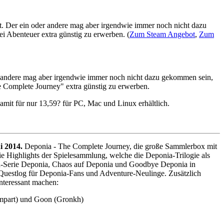
t. Der ein oder andere mag aber irgendwie immer noch nicht dazu
i Abenteuer extra günstig zu erwerben. (
Zum Steam Angebot
,
Zum
er andere mag aber irgendwie immer noch nicht dazu gekommen sein,
e Complete Journey" extra günstig zu erwerben.
mit für nur 13,59? für PC, Mac und Linux erhältlich.
i 2014.
Deponia - The Complete Journey, die große Sammlerbox mit
 die Highlights der Spielesammlung, welche die Deponia-Trilogie als
ia-Serie Deponia, Chaos auf Deponia und Goodbye Deponia in
n Questlog für Deponia-Fans und Adventure-Neulinge. Zusätzlich
nteressant machen:
ompart) und Goon (Gronkh)