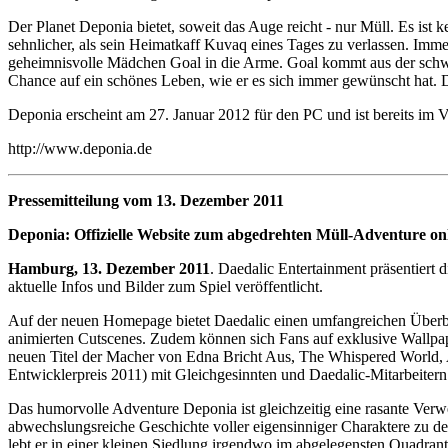
Der Planet Deponia bietet, soweit das Auge reicht - nur Müll. Es ist
sehnlicher, als sein Heimatkaff Kuvaq eines Tages zu verlassen. Imme
geheimnisvolle Mädchen Goal in die Arme. Goal kommt aus der schwebe
Chance auf ein schönes Leben, wie er es sich immer gewünscht hat. 
Deponia erscheint am 27. Januar 2012 für den PC und ist bereits im Vo
http://www.deponia.de
Pressemitteilung vom 13. Dezember 2011
Deponia: Offizielle Website zum abgedrehten Müll-Adventure onl
Hamburg, 13. Dezember 2011
. Daedalic Entertainment präsentier
aktuelle Infos und Bilder zum Spiel veröffentlicht.
Auf der neuen Homepage bietet Daedalic einen umfangreichen Überblic
animierten Cutscenes. Zudem können sich Fans auf exklusive Wallp
neuen Titel der Macher von Edna Bricht Aus, The Whispered World, 
Entwicklerpreis 2011) mit Gleichgesinnten und Daedalic-Mitarbeitern 
Das humorvolle Adventure Deponia ist gleichzeitig eine rasante Ver
abwechslungsreiche Geschichte voller eigensinniger Charaktere zu d
lebt er in einer kleinen Siedlung irgendwo im abgelegensten Quadr