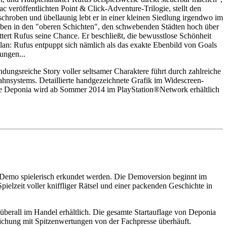
 veröffentlichten Point & Click-Adventure-Trilogie, stellt den
schroben und übellaunig lebt er in einer kleinen Siedlung irgendwo im
ben in den "oberen Schichten", den schwebenden Städten hoch über
ttert Rufus seine Chance. Er beschließt, die bewusstlose Schönheit
Plan: Rufus entpuppt sich nämlich als das exakte Ebenbild von Goals
ungen...
dungsreiche Story voller seltsamer Charaktere führt durch zahlreiche
nsystems. Detaillierte handgezeichnete Grafik im Widescreen-
re Deponia wird ab Sommer 2014 im PlayStation®Network erhältlich
r Demo spielerisch erkundet werden. Die Demoversion beginnt im
ielzeit voller kniffliger Rätsel und einer packenden Geschichte in
berall im Handel erhältlich. Die gesamte Startauflage von Deponia
ichung mit Spitzenwertungen von der Fachpresse überhäuft.