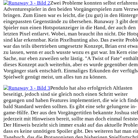
Zwei Probleme konnten selbst erfahrens
Adventurespieler in den beiden Vorgängerspielen zum Verzw
bringen. Zum Einen war es leicht, die (zu gut) in den Hinterg
eingepassten Gegenstände zu übersehen. Runaway 3 gibt de
Spieler nun einen Hotspotanzeiger in die Hand, der auch den
letzten Pixel entlarvt. Wobei, man braucht ihn nicht. Die Hots
sind klar erkennbar. Kein Pixelhunting also. Das zweite Prob
war das teils übertrieben umgesetzte Konzept, Brian erst etwa
zu lassen, wenn er auch wusste wozu es gut war. Im Kern eine
Sache, nur eben zuweilen sehr lästig. "A Twist of Fate" enthäl
dieses Konzept auch weiterhin, aber es wurde gegenüber dem
Vorgänger stark entschärft. Einmaliges Erkunden der verfügb
Spielwelt genügt meist, um alles tun zu können.
Pendulo hat also erfolgreich Altlasten
beseitigt, jedoch sind sie gleich noch einen Schritt weiter
gegangen und haben Features implementiert, die wie ich finde
bald Standard werden sollten. Es gibt eine sehr gelungene in-
game-Hilfe. Der aus den Vorgängertitlen bekannte Joshua ste
jederzeit mit Hinweisen bereit, sollte man doch einmal festst
Der Hinweis bezieht sich immer exakt auf das aktuelle Proble
dass es keine unnötigen Spoiler gibt. Des weiteren hat man ei
Tagebuch, das die Protagonisten den bisherigen Spielfortschri