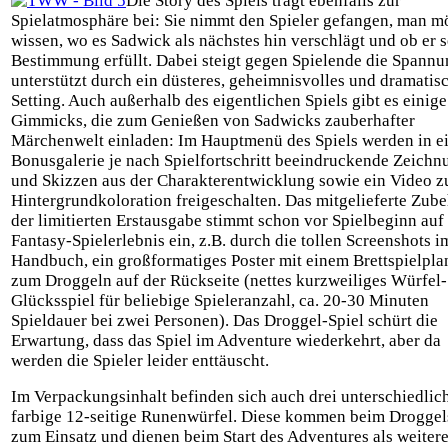
Die Story des Spiels trägt ebenfalls zur
Spielatmosphäre bei: Sie nimmt den Spieler gefangen, man m
wissen, wo es Sadwick als nächstes hin verschlägt und ob er 
Bestimmung erfüllt. Dabei steigt gegen Spielende die Spannu
unterstützt durch ein düsteres, geheimnisvolles und dramatis
Setting. Auch außerhalb des eigentlichen Spiels gibt es einige
Gimmicks, die zum Genießen von Sadwicks zauberhafter
Märchenwelt einladen: Im Hauptmenü des Spiels werden in e
Bonusgalerie je nach Spielfortschritt beeindruckende Zeich
und Skizzen aus der Charakterentwicklung sowie ein Video z
Hintergrundkoloration freigeschalten. Das mitgelieferte Zub
der limitierten Erstausgabe stimmt schon vor Spielbeginn auf
Fantasy-Spielerlebnis ein, z.B. durch die tollen Screenshots i
Handbuch, ein großformatiges Poster mit einem Brettspielpla
zum Droggeln auf der Rückseite (nettes kurzweiliges Würfel-
Glücksspiel für beliebige Spieleranzahl, ca. 20-30 Minuten
Spieldauer bei zwei Personen). Das Droggel-Spiel schürt die
Erwartung, dass das Spiel im Adventure wiederkehrt, aber da
werden die Spieler leider enttäuscht.
Im Verpackungsinhalt befinden sich auch drei unterschiedlic
farbige 12-seitige Runenwürfel. Diese kommen beim Droggel
zum Einsatz und dienen beim Start des Adventures als weitere