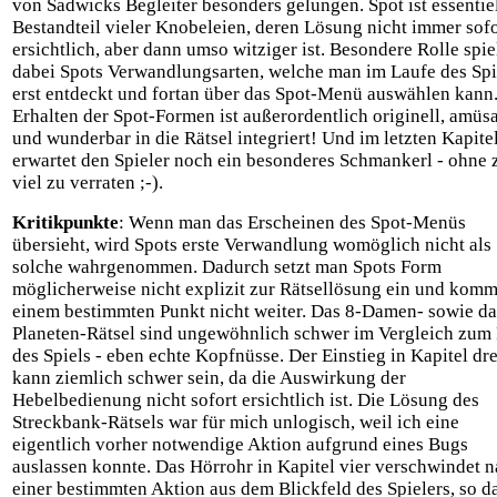
von Sadwicks Begleiter besonders gelungen. Spot ist essentie
Bestandteil vieler Knobeleien, deren Lösung nicht immer sofo
ersichtlich, aber dann umso witziger ist. Besondere Rolle spie
dabei Spots Verwandlungsarten, welche man im Laufe des Spi
erst entdeckt und fortan über das Spot-Menü auswählen kann
Erhalten der Spot-Formen ist außerordentlich originell, amüs
und wunderbar in die Rätsel integriert! Und im letzten Kapite
erwartet den Spieler noch ein besonderes Schmankerl - ohne 
viel zu verraten ;-).
Kritikpunkte
: Wenn man das Erscheinen des Spot-Menüs
übersieht, wird Spots erste Verwandlung womöglich nicht als
solche wahrgenommen. Dadurch setzt man Spots Form
möglicherweise nicht explizit zur Rätsellösung ein und komm
einem bestimmten Punkt nicht weiter. Das 8-Damen- sowie da
Planeten-Rätsel sind ungewöhnlich schwer im Vergleich zum 
des Spiels - eben echte Kopfnüsse. Der Einstieg in Kapitel dre
kann ziemlich schwer sein, da die Auswirkung der
Hebelbedienung nicht sofort ersichtlich ist. Die Lösung des
Streckbank-Rätsels war für mich unlogisch, weil ich eine
eigentlich vorher notwendige Aktion aufgrund eines Bugs
auslassen konnte. Das Hörrohr in Kapitel vier verschwindet 
einer bestimmten Aktion aus dem Blickfeld des Spielers, so d