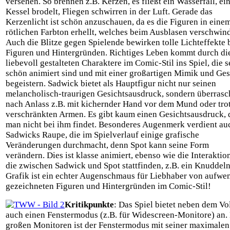
versehen. So brennen z.B. Kerzen, es fließt ein Wasserfall, ei
Kessel brodelt, Fliegen schwirren in der Luft. Gerade das
Kerzenlicht ist schön anzuschauen, da es die Figuren in eine
rötlichen Farbton erhellt, welches beim Ausblasen verschwind
Auch die Blitze gegen Spielende bewirken tolle Lichteffekte 
Figuren und Hintergründen. Richtiges Leben kommt durch di
liebevoll gestalteten Charaktere im Comic-Stil ins Spiel, die s
schön animiert sind und mit einer großartigen Mimik und Ges
begeistern. Sadwick bietet als Hauptfigur nicht nur seinen
melancholisch-traurigen Gesichtsausdruck, sondern überrasch
nach Anlass z.B. mit kichernder Hand vor dem Mund oder tro
verschränkten Armen. Es gibt kaum einen Gesichtsausdruck, 
man nicht bei ihm findet. Besonderes Augenmerk verdient au
Sadwicks Raupe, die im Spielverlauf einige grafische
Veränderungen durchmacht, denn Spot kann seine Form
verändern. Dies ist klasse animiert, ebenso wie die Interaktio
die zwischen Sadwick und Spot stattfinden, z.B. ein Knuddeln
Grafik ist ein echter Augenschmaus für Liebhaber von aufwe
gezeichneten Figuren und Hintergründen im Comic-Stil!
Kritikpunkte
: Das Spiel bietet neben dem Vo
auch einen Fenstermodus (z.B. für Widescreen-Monitore) an.
großen Monitoren ist der Fenstermodus mit seiner maximalen