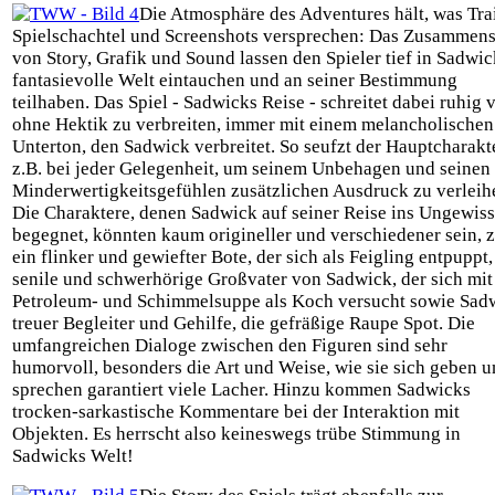
Die Atmosphäre des Adventures hält, was Trai
Spielschachtel und Screenshots versprechen: Das Zusammens
von Story, Grafik und Sound lassen den Spieler tief in Sadwic
fantasievolle Welt eintauchen und an seiner Bestimmung
teilhaben. Das Spiel - Sadwicks Reise - schreitet dabei ruhig 
ohne Hektik zu verbreiten, immer mit einem melancholischen
Unterton, den Sadwick verbreitet. So seufzt der Hauptcharakt
z.B. bei jeder Gelegenheit, um seinem Unbehagen und seinen
Minderwertigkeitsgefühlen zusätzlichen Ausdruck zu verleih
Die Charaktere, denen Sadwick auf seiner Reise ins Ungewis
begegnet, könnten kaum origineller und verschiedener sein, z
ein flinker und gewiefter Bote, der sich als Feigling entpuppt,
senile und schwerhörige Großvater von Sadwick, der sich mit
Petroleum- und Schimmelsuppe als Koch versucht sowie Sad
treuer Begleiter und Gehilfe, die gefräßige Raupe Spot. Die
umfangreichen Dialoge zwischen den Figuren sind sehr
humorvoll, besonders die Art und Weise, wie sie sich geben 
sprechen garantiert viele Lacher. Hinzu kommen Sadwicks
trocken-sarkastische Kommentare bei der Interaktion mit
Objekten. Es herrscht also keineswegs trübe Stimmung in
Sadwicks Welt!