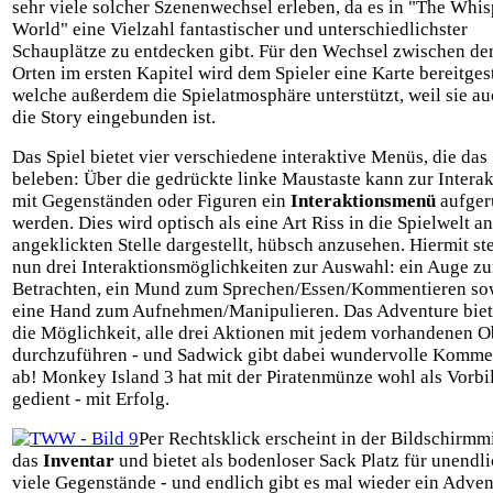
sehr viele solcher Szenenwechsel erleben, da es in "The Whi
World" eine Vielzahl fantastischer und unterschiedlichster
Schauplätze zu entdecken gibt. Für den Wechsel zwischen de
Orten im ersten Kapitel wird dem Spieler eine Karte bereitgest
welche außerdem die Spielatmosphäre unterstützt, weil sie au
die Story eingebunden ist.
Das Spiel bietet vier verschiedene interaktive Menüs, die das 
beleben: Über die gedrückte linke Maustaste kann zur Interak
mit Gegenständen oder Figuren ein
Interaktionsmenü
aufger
werden. Dies wird optisch als eine Art Riss in die Spielwelt an
angeklickten Stelle dargestellt, hübsch anzusehen. Hiermit st
nun drei Interaktionsmöglichkeiten zur Auswahl: ein Auge z
Betrachten, ein Mund zum Sprechen/Essen/Kommentieren so
eine Hand zum Aufnehmen/Manipulieren. Das Adventure biet
die Möglichkeit, alle drei Aktionen mit jedem vorhandenen O
durchzuführen - und Sadwick gibt dabei wundervolle Komme
ab! Monkey Island 3 hat mit der Piratenmünze wohl als Vorbi
gedient - mit Erfolg.
Per Rechtsklick erscheint in der Bildschirmmi
das
Inventar
und bietet als bodenloser Sack Platz für unendl
viele Gegenstände - und endlich gibt es mal wieder ein Adven