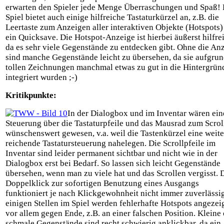
erwarten den Spieler jede Menge Überraschungen und Spaß!
Spiel bietet auch einige hilfreiche Tastaturkürzel an, z.B. die
Leertaste zum Anzeigen aller interaktiven Objekte (Hotspots)
ein Quicksave. Die Hotspot-Anzeige ist hierbei äußerst hilfre
da es sehr viele Gegenstände zu entdecken gibt. Ohne die An
sind manche Gegenstände leicht zu übersehen, da sie aufgrun
tollen Zeichnungen manchmal etwas zu gut in die Hintergrün
integriert wurden ;-)
Kritikpunkte:
In der Dialogbox und im Inventar wären ein
Steuerung über die Tastaturpfeile und das Mausrad zum Scrol
wünschenswert gewesen, v.a. weil die Tastenkürzel eine weite
reichende Tastatursteuerung nahelegen. Die Scrollpfeile im
Inventar sind leider permanent sichtbar und nicht wie in der
Dialogbox erst bei Bedarf. So lassen sich leicht Gegenstände
übersehen, wenn man zu viele hat und das Scrollen vergisst. 
Doppelklick zur sofortigen Benutzung eines Ausgangs
funktioniert je nach Klickgewohnheit nicht immer zuverlässi
einigen Stellen im Spiel werden fehlerhafte Hotspots angezeig
vor allem gegen Ende, z.B. an einer falschen Position. Kleine
schmale Gegenstände sind recht schwierig anklickbar, da ein