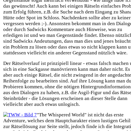
Gegenstände sogar mehrfach verwendbar - wie lange habe ic
das gewünscht! Auch kann bei einigen Rätseln einfaches Pro
zum Erfolg führen, z.B. die Suche nach dem Eingang zu Shan
Hütte oder Spot im Schloss. Nachdenken sollte aber zu keiner
vergessen werden ;-). Ansonsten bekommt man in den Dialog
oder durch Sadwicks Kommentare auch Hinweise, was zu
erledigen ist und wo man Gegenstände findet. Ebenso nützlic
sind Sadwicks Andeutungen, dass man dies und jenes bräucht
ein Problem zu lösen oder dass etwas so nicht klappen kann 
stattdessen vielleicht ein anderer Gegenstand nützlich wäre.
Der Rätselverlauf ist prinzipiell linear - etwas falsch machen
sich in eine Sackgasse manövrieren kann man daher nicht. Es 
aber auch einige Rätsel, die nicht zwingend in der angedacht
Reihenfolge zu bearbeiten sind. Auf ihre Lösung kann man d
Probieren kommen, ohne die nötigen Hintergrundinformatio
aus den Dialogen zu haben, z.B. die Asgil-Figur und das Rätse
Steinbrüder - die Lösungen erscheinen an dieser Stelle dann
vielleicht aber auch etwas unlogisch.
"The Whispered World" ist nicht das erste
Adventure, welches dem Hauptcharakter einen lustigen Gehil
zur Rätsellösung zur Seite stellt, jedoch finde ich die Integrat