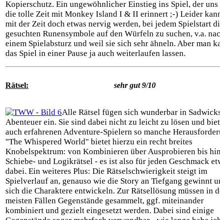
Kopierschutz. Ein ungewöhnlicher Einstieg ins Spiel, der uns
die tolle Zeit mit Monkey Island I & II erinnert ;-) Leider kan
mit der Zeit doch etwas nervig werden, bei jedem Spielstart d
gesuchten Runensymbole auf den Würfeln zu suchen, v.a. na
einem Spielabsturz und weil sie sich sehr ähneln. Aber man k
das Spiel in einer Pause ja auch weiterlaufen lassen.
Rätsel:
sehr gut 9/10
Alle Rätsel fügen sich wunderbar in Sadwick
Abenteuer ein. Sie sind dabei nicht zu leicht zu lösen und bie
auch erfahrenen Adventure-Spielern so manche Herausforder
"The Whispered World" bietet hierzu ein recht breites
Knobelspektrum: von Kombinieren über Ausprobieren bis hin
Schiebe- und Logikrätsel - es ist also für jeden Geschmack e
dabei. Ein weiteres Plus: Die Rätselschwierigkeit steigt im
Spielverlauf an, genauso wie die Story an Tiefgang gewinnt 
sich die Charaktere entwickeln. Zur Rätsellösung müssen in 
meisten Fällen Gegenstände gesammelt, ggf. miteinander
kombiniert und gezielt eingesetzt werden. Dabei sind einige