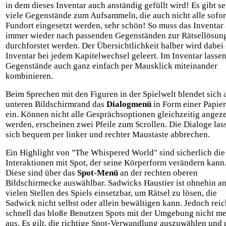
in dem dieses Inventar auch anständig gefüllt wird! Es gibt se
viele Gegenstände zum Aufsammeln, die auch nicht alle sofo
Fundort eingesetzt werden, sehr schön! So muss das Inventar
immer wieder nach passenden Gegenständen zur Rätsellösun
durchforstet werden. Der Übersichtlichkeit halber wird dabei
Inventar bei jedem Kapitelwechsel geleert. Im Inventar lassen
Gegenstände auch ganz einfach per Mausklick miteinander
kombinieren.
Beim Sprechen mit den Figuren in der Spielwelt blendet sich
unteren Bildschirmrand das
Dialogmenü
in Form einer Papier
ein. Können nicht alle Gesprächsoptionen gleichzeitig angeze
werden, erscheinen zwei Pfeile zum Scrollen. Die Dialoge las
sich bequem per linker und rechter Maustaste abbrechen.
Ein Highlight von "The Whispered World" sind sicherlich die
Interaktionen mit Spot, der seine Körperform verändern kann
Diese sind über das
Spot-Menü
an der rechten oberen
Bildschirmecke auswählbar. Sadwicks Haustier ist ohnehin a
vielen Stellen des Spiels einsetzbar, um Rätsel zu lösen, die
Sadwick nicht selbst oder allein bewältigen kann. Jedoch reic
schnell das bloße Benutzen Spots mit der Umgebung nicht m
aus. Es gilt, die richtige Spot-Verwandlung auszuwählen und