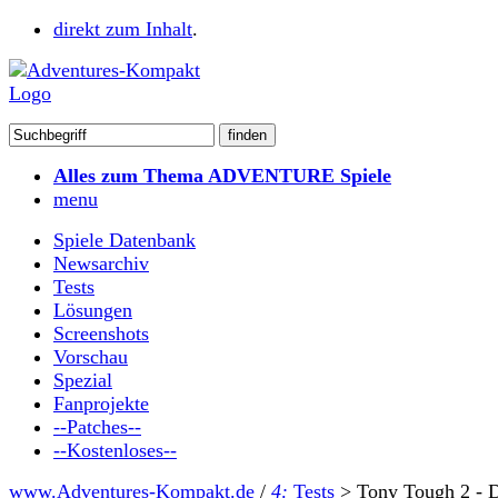
direkt zum Inhalt
.
Alles zum Thema ADVENTURE Spiele
menu
Spiele Datenbank
Newsarchiv
Tests
Lösungen
Screenshots
Vorschau
Spezial
Fanprojekte
--Patches--
--Kostenloses--
www.Adventures-Kompakt.de
/
4:
Tests
>
Tony Tough 2 - 