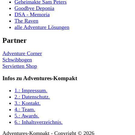
Geheimakte Sam Peters
Goodbye Deponia
DSA - Memoria
The Raven
alle Adventure Lösungen
Partner
Adventure Corner
Schwibbogen
Servietten Shop
Infos zu Adventures-Kompakt
1.:
Impressum
.
2.:
Datenschutz
.
3.:
Kontakt
.
4.:
Team
.
5.:
Awards
.
6.:
Inhaltsverzeichnis
.
Adventures-Kompakt - Copyright © 2026