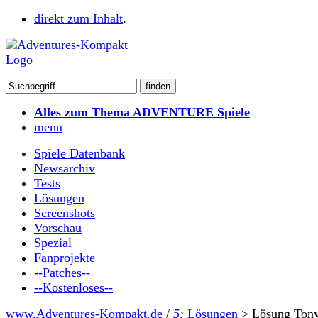
direkt zum Inhalt
.
Alles zum Thema ADVENTURE Spiele
menu
Spiele Datenbank
Newsarchiv
Tests
Lösungen
Screenshots
Vorschau
Spezial
Fanprojekte
--Patches--
--Kostenloses--
www.Adventures-Kompakt.de
/
5:
Lösungen
>
Lösung Ton