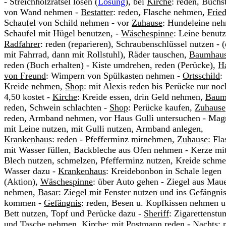
- Streichholzrätsel lösen (
Lösung
), bei
Kirche
: reden, Buchs
von Wand nehmen -
Bestatter
: reden, Flasche nehmen,
Frie
Schaufel von Schild nehmen - vor
Zuhause
: Hundeleine ne
Schaufel mit Hügel benutzen, -
Wäschespinne
: Leine benutz
Radfahrer
: reden (reparieren), Schraubenschlüssel nutzen - (
mit Fahrrad, dann mit Rollstuhl), Räder tauschen,
Baumhau
reden (Buch erhalten) - Kiste umdrehen, reden (Perücke),
H
von Freund
: Wimpern von Spülkasten nehmen -
Ortsschild
:
Kreide nehmen,
Shop
: mit Alexis reden bis Perücke nur noc
4,50 kostet -
Kirche
: Kreide essen, drin Geld nehmen,
Baum
reden, Schwein schlachten -
Shop
: Perücke kaufen,
Zuhause
reden, Armband nehmen, vor Haus Gulli untersuchen - Mag
mit Leine nutzen, mit Gulli nutzen, Armband anlegen,
Krankenhaus
: reden - Pfefferminz mitnehmen,
Zuhause
: Fl
mit Wasser füllen, Backbleche aus Ofen nehmen - Kerze mi
Blech nutzen, schmelzen, Pfefferminz nutzen, Kreide schme
Wasser dazu -
Krankenhaus
: Kreidebonbon in Schale legen
(Aktion),
Wäschespinne
: über Auto gehen - Ziegel aus Mau
nehmen,
Basar
: Ziegel mit Fenster nutzen und ins Gefängni
kommen -
Gefängnis
: reden, Besen u. Kopfkissen nehmen u
Bett nutzen, Topf und Perücke dazu -
Sheriff
: Zigarettenst
und Tasche nehmen,
Kirche
: mit Postmann reden -
Nachts
: 