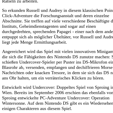
Rätseln zu arbeiten.
So erkunden Russell und Audrey in diesem klassischen Poin
Click-Adventure die Forschungsanstalt und deren einzelne
Abschnitte. Sie treffen auf viele verschiedene Beschäftigte 
Instituts, Geheimdienstagenten und sogar auf einen
durchgedrehten, sprechenden Papagei - einer nach dem ande
entpuppt sich als möglicher Übeltäter, vor Russell und Audr
liegt jede Menge Ermittlungsarbeit.
Angereichert wird das Spiel mit vielen innovativen Minigam
die sich die Fähigkeiten des Nintendo DS zunutze machen: 
schießen Undercover-Spieler per Puster ins DS-Mikrofon ei
Blasrohr ab, versenden, empfangen und dechiffrieren Morse
Nachrichten oder knacken Tresore, in dem sie sich das DS 
ans Ohr halten, um ein verräterisches Klicken zu hören.
Entwickelt wird Undercover: Doppeltes Spiel von Sproing i
Wien. Bereits im September 2006 erschien das ebenfalls vo
Sproing entwickelte PC-Adventure Undercover: Operation
Wintersonne. Auf dem Nintendo DS gibt es ein Wiedersehen
einigen Charakteren aus diesem Spiel.