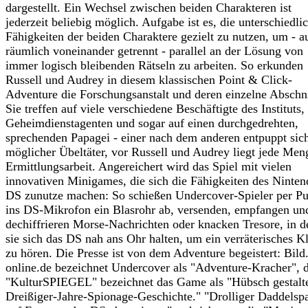
dargestellt. Ein Wechsel zwischen beiden Charakteren ist
jederzeit beliebig möglich. Aufgabe ist es, die unterschiedli
Fähigkeiten der beiden Charaktere gezielt zu nutzen, um - a
räumlich voneinander getrennt - parallel an der Lösung von
immer logisch bleibenden Rätseln zu arbeiten. So erkunden
Russell und Audrey in diesem klassischen Point & Click-
Adventure die Forschungsanstalt und deren einzelne Abschni
Sie treffen auf viele verschiedene Beschäftigte des Instituts,
Geheimdienstagenten und sogar auf einen durchgedrehten,
sprechenden Papagei - einer nach dem anderen entpuppt sich
möglicher Übeltäter, vor Russell und Audrey liegt jede Men
Ermittlungsarbeit. Angereichert wird das Spiel mit vielen
innovativen Minigames, die sich die Fähigkeiten des Ninten
DS zunutze machen: So schießen Undercover-Spieler per Pu
ins DS-Mikrofon ein Blasrohr ab, versenden, empfangen un
dechiffrieren Morse-Nachrichten oder knacken Tresore, in 
sie sich das DS nah ans Ohr halten, um ein verräterisches K
zu hören. Die Presse ist von dem Adventure begeistert: Bild.
online.de bezeichnet Undercover als "Adventure-Kracher", 
"KulturSPIEGEL" bezeichnet das Game als "Hübsch gestalt
Dreißiger-Jahre-Spionage-Geschichte." "Drolliger Daddelsp