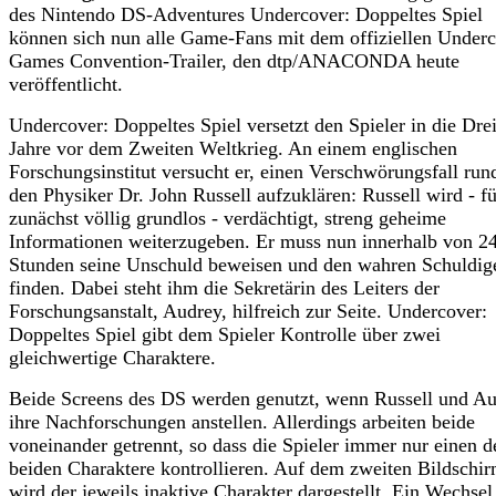
des Nintendo DS-Adventures Undercover: Doppeltes Spiel
können sich nun alle Game-Fans mit dem offiziellen Underc
Games Convention-Trailer, den dtp/ANACONDA heute
veröffentlicht.
Undercover: Doppeltes Spiel versetzt den Spieler in die Dre
Jahre vor dem Zweiten Weltkrieg. An einem englischen
Forschungsinstitut versucht er, einen Verschwörungsfall ru
den Physiker Dr. John Russell aufzuklären: Russell wird - fü
zunächst völlig grundlos - verdächtigt, streng geheime
Informationen weiterzugeben. Er muss nun innerhalb von 2
Stunden seine Unschuld beweisen und den wahren Schuldig
finden. Dabei steht ihm die Sekretärin des Leiters der
Forschungsanstalt, Audrey, hilfreich zur Seite. Undercover:
Doppeltes Spiel gibt dem Spieler Kontrolle über zwei
gleichwertige Charaktere.
Beide Screens des DS werden genutzt, wenn Russell und A
ihre Nachforschungen anstellen. Allerdings arbeiten beide
voneinander getrennt, so dass die Spieler immer nur einen d
beiden Charaktere kontrollieren. Auf dem zweiten Bildschi
wird der jeweils inaktive Charakter dargestellt. Ein Wechsel