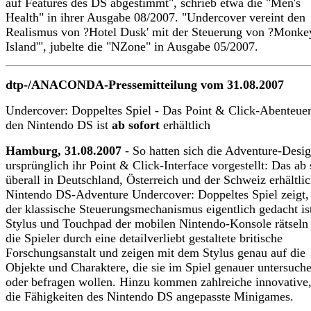
auf Features des DS abgestimmt", schrieb etwa die "Men's
Health" in ihrer Ausgabe 08/2007. "Undercover vereint den
Realismus von ?Hotel Dusk' mit der Steuerung von ?Monke
Island'", jubelte die "NZone" in Ausgabe 05/2007.
dtp-/ANACONDA-Pressemitteilung vom 31.08.2007
Undercover: Doppeltes Spiel - Das Point & Click-Abenteuer
den Nintendo DS ist
ab sofort
erhältlich
Hamburg, 31.08.2007
- So hatten sich die Adventure-Desi
ursprünglich ihr Point & Click-Interface vorgestellt: Das ab 
überall in Deutschland, Österreich und der Schweiz erhältli
Nintendo DS-Adventure Undercover: Doppeltes Spiel zeigt,
der klassische Steuerungsmechanismus eigentlich gedacht ist
Stylus und Touchpad der mobilen Nintendo-Konsole rätseln 
die Spieler durch eine detailverliebt gestaltete britische
Forschungsanstalt und zeigen mit dem Stylus genau auf die
Objekte und Charaktere, die sie im Spiel genauer untersuch
oder befragen wollen. Hinzu kommen zahlreiche innovative,
die Fähigkeiten des Nintendo DS angepasste Minigames.