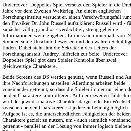
Undercover: Doppeltes Spiel versetzt den Spieler in die Dre
Jahre vor dem Zweiten Weltkrieg. An einem englischen
Forschungsinstitut versucht er, einen Verschwörungsfall ru
den Physiker Dr. John Russell aufzuklären: Russell wird - fü
zunächst völlig grundlos - verdächtigt, streng geheime
Informationen weiterzugeben. Er muss nun innerhalb von 2
Stunden seine Unschuld beweisen und den wahren Schuldig
finden. Dabei steht ihm die Sekretärin des Leiters der
Forschungsanstalt, Audrey, hilfreich zur Seite. Undercover:
Doppeltes Spiel gibt dem Spieler Kontrolle über zwei
gleichwertige Charaktere.
Beide Screens des DS werden genutzt, wenn Russell und A
ihre Nachforschungen anstellen. Allerdings arbeiten beide
voneinander getrennt, so dass die Spieler immer nur einen d
beiden Charaktere kontrollieren. Auf dem zweiten Bildschi
wird der jeweils inaktive Charakter dargestellt. Ein Wechsel
zwischen beiden Charakteren ist jederzeit beliebig möglich.
Aufgabe ist es, die unterschiedlichen Fähigkeiten der beiden
Charaktere gezielt zu nutzen, um - auch räumlich voneinand
getrennt - parallel an der Lösung von immer logisch bleibe