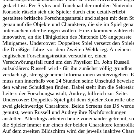
gedacht ist. Per Stylus und Touchpad der mobilen Nintendo-
Konsole rätseln sich die Spieler durch eine detailverliebt
gestaltete britische Forschungsanstalt und zeigen mit dem St
genau auf die Objekte und Charaktere, die sie im Spiel gena
untersuchen oder befragen wollen. Hinzu kommen zahlreich
innovative, an die Fähigkeiten des Nintendo DS angepasste
Minigames. Undercover: Doppeltes Spiel versetzt den Spiele
die Dreißiger Jahre vor dem Zweiten Weltkrieg. An einem
englischen Forschungsinstitut versucht er, einen
Verschwörungsfall rund um den Physiker Dr. John Russell
aufzuklären: Russell wird - für ihn zunächst völlig grundlos 
verdächtigt, streng geheime Informationen weiterzugeben. E
muss nun innerhalb von 24 Stunden seine Unschuld beweis
den wahren Schuldigen finden. Dabei steht ihm die Sekretär
Leiters der Forschungsanstalt, Audrey, hilfreich zur Seite.
Undercover: Doppeltes Spiel gibt dem Spieler Kontrolle übe
zwei gleichwertige Charaktere. Beide Screens des DS werd
genutzt, wenn Russell und Audrey ihre Nachforschungen
anstellen. Allerdings arbeiten beide voneinander getrennt, so
die Spieler immer nur einen der beiden Charaktere kontrolli
Auf dem zweiten Bildschirm wird der jeweils inaktive Char