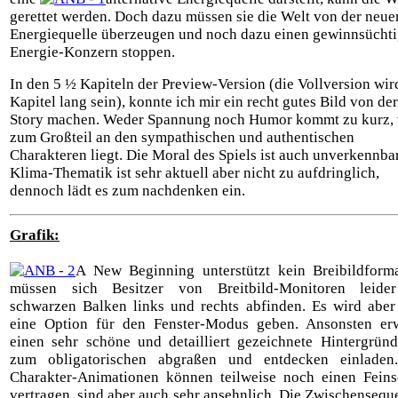
gerettet werden. Doch dazu müssen sie die Welt von der neue
Energiequelle überzeugen und noch dazu einen gewinnsücht
Energie-Konzern stoppen.
In den 5 ½ Kapiteln der Preview-Version (die Vollversion wir
Kapitel lang sein), konnte ich mir ein recht gutes Bild von der
Story machen. Weder Spannung noch Humor kommt zu kurz,
zum Großteil an den sympathischen und authentischen
Charakteren liegt. Die Moral des Spiels ist auch unverkennba
Klima-Thematik ist sehr aktuell aber nicht zu aufdringlich,
dennoch lädt es zum nachdenken ein.
Grafik:
A New Beginning unterstützt kein Breibildforma
müssen sich Besitzer von Breitbild-Monitoren leide
schwarzen Balken links und rechts abfinden. Es wird aber
eine Option für den Fenster-Modus geben. Ansonsten erw
einen sehr schöne und detailliert gezeichnete Hintergründ
zum obligatorischen abgraßen und entdecken einladen
Charakter-Animationen können teilweise noch einen Feinsc
vertragen, sind aber auch sehr ansehnlich. Die Zwischenseq