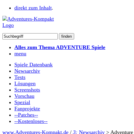
direkt zum Inhalt
.
Alles zum Thema ADVENTURE Spiele
menu
Spiele Datenbank
Newsarchiv
Tests
Lösungen
Screenshots
Vorschau
Spezial
Fanprojekte
--Patches--
--Kostenloses--
www.Adventures-Kompakt.de
/
3:
Newsarchiv
>
Adventure