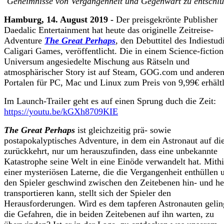
Geheimnisse von Vergangenheit und Gegenwart zu entschlü
Hamburg, 14. August 2019 -
Der preisgekrönte Publisher
Daedalic Entertainment hat heute das originelle Zeitreise-
Adventure
The Great
Perhaps
, den Debuttitel des Indiestud
Caligari Games, veröffentlicht. Die in einem Science-fiction
Universum angesiedelte Mischung aus Rätseln und
atmosphärischer Story ist auf Steam, GOG.com und andere
Portalen für PC, Mac und Linux zum Preis von 9,99€ erhältl
Im Launch-Trailer geht es auf einen Sprung duch die Zeit:
https://youtu.be/kGXh8709KIE
The Great Perhaps
ist gleichzeitig prä- sowie
postapokalyptisches Adventure, in dem ein Astronaut auf di
zurückkehrt, nur um herauszufinden, dass eine unbekannte
Katastrophe seine Welt in eine Einöde verwandelt hat. Mithi
einer mysteriösen Laterne, die die Vergangenheit enthüllen 
den Spieler geschwind zwischen den Zeitebenen hin- und he
transportieren kann, stellt sich der Spieler den
Herausforderungen. Wird es dem tapferen Astronauten gelin
die Gefahren, die in beiden Zeitebenen auf ihn warten, zu