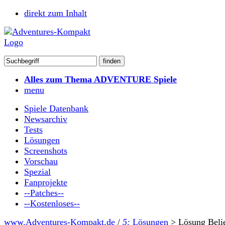
direkt zum Inhalt
Alles zum Thema ADVENTURE Spiele
menu
Spiele Datenbank
Newsarchiv
Tests
Lösungen
Screenshots
Vorschau
Spezial
Fanprojekte
--Patches--
--Kostenloses--
www.Adventures-Kompakt.de
/
5:
Lösungen
>
Lösung Beli