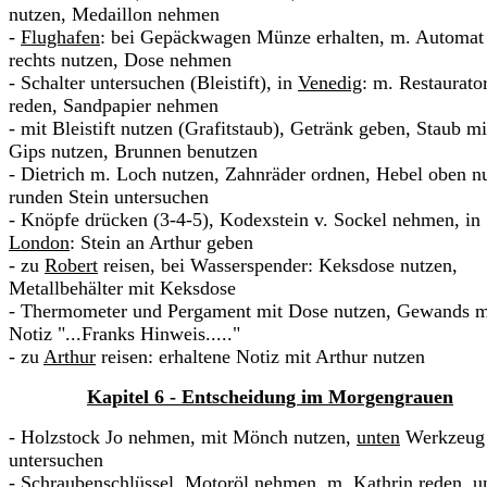
nutzen, Medaillon nehmen
-
Flughafen
: bei Gepäckwagen Münze erhalten, m. Automat
rechts nutzen, Dose nehmen
- Schalter untersuchen (Bleistift), in
Venedig
: m. Restaurato
reden, Sandpapier nehmen
- mit Bleistift nutzen (Grafitstaub), Getränk geben, Staub mi
Gips nutzen, Brunnen benutzen
- Dietrich m. Loch nutzen, Zahnräder ordnen, Hebel oben n
runden Stein untersuchen
- Knöpfe drücken (3-4-5), Kodexstein v. Sockel nehmen, in
London
: Stein an Arthur geben
- zu
Robert
reisen, bei Wasserspender: Keksdose nutzen,
Metallbehälter mit Keksdose
- Thermometer und Pergament mit Dose nutzen, Gewands m
Notiz "...Franks Hinweis....."
- zu
Arthur
reisen: erhaltene Notiz mit Arthur nutzen
Kapitel 6 - Entscheidung im Morgengrauen
- Holzstock Jo nehmen, mit Mönch nutzen,
unten
Werkzeug
untersuchen
- Schraubenschlüssel, Motoröl nehmen, m. Kathrin reden,
u