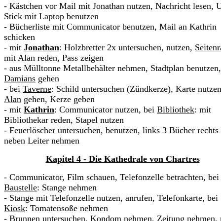
- Kästchen vor
Mail
mit Jonathan nutzen, Nachricht lesen,
Stick mit Laptop benutzen
- Bücherliste mit Communicator benutzen,
Mail
an Kathrin
schicken
- mit
Jonathan
: Holzbretter 2x untersuchen, nutzen,
Seiten
mit Alan reden, Pass zeigen
- aus Mülltonne Metallbehälter nehmen, Stadtplan benutzen,
Damians
gehen
- bei
Taverne
: Schild untersuchen (Zündkerze), Karte nutzen
Alan
gehen, Kerze geben
- mit
Kathrin
: Communicator nutzen, bei
Bibliothek
: mit
Bibliothekar reden, Stapel nutzen
- Feuerlöscher untersuchen, benutzen, links 3 Bücher rechts
neben Leiter nehmen
Kapitel 4 - Die Kathedrale von Chartres
- Communicator, Film schauen, Telefonzelle betrachten, bei
Baustelle
: Stange nehmen
- Stange mit Telefonzelle nutzen, anrufen, Telefonkarte, bei
Kiosk
: Tomatensoße nehmen
- Brunnen untersuchen, Kondom nehmen, Zeitung nehmen, 