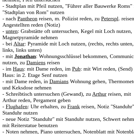
- Stadtplan mit Pfeil nutzen, "Führer aller Bauwerke Roms"
"Stadtplan von Rom" nutzen
- nach
Pantheon
reisen, m. Polizist reden, zu
Peterspl
. reise
Angestellten reden (Notiz)
-
unten
: Grabstätte oft untersuchen, Kegel mit Loch nutzen,
Magnetpyramide nehmen
- bei
Altar
: Pyramide mit Loch nutzen, (rechts, rechts unten,
links, links unten)
- mit
Jonathan
: Wohnungsschlüssel bekommen, Communic
nutzen, zu
Damiens
reisen
- im
Haus
: mit Dame reden, im
Pub
: mit Wirt reden, (Send)
Haus: in 2. Etage Senf nutzen
- mit Dame reden, in
Damians
Wohnung gehen, Thermomet
und Keksdose nehmen
- Schreibtisch untersuchen (Gewand), zu
Arthur
reisen, mit
Arthur reden, Pergament geben
-
Flughafen
: Uhr erhalten, zu
Frank
reisen, Notiz "Standuhr"
Standuhr nutzen
- neue Notiz "Standuhr" mit Standuhr nutzen, Schwert nehm
mit Reiterstatue benutzen
- Noten nehmen, Piano untersuchen, Notenblatt mit Notenbl