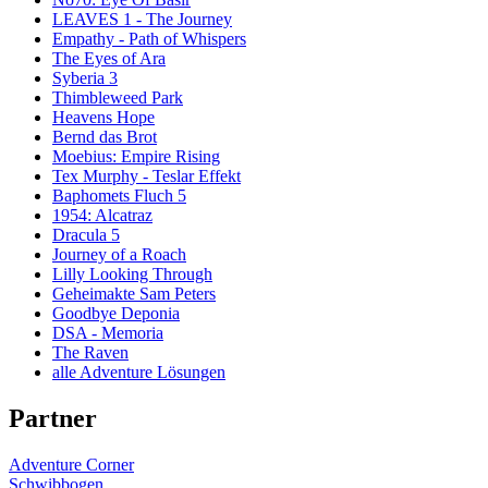
LEAVES 1 - The Journey
Empathy - Path of Whispers
The Eyes of Ara
Syberia 3
Thimbleweed Park
Heavens Hope
Bernd das Brot
Moebius: Empire Rising
Tex Murphy - Teslar Effekt
Baphomets Fluch 5
1954: Alcatraz
Dracula 5
Journey of a Roach
Lilly Looking Through
Geheimakte Sam Peters
Goodbye Deponia
DSA - Memoria
The Raven
alle Adventure Lösungen
Partner
Adventure Corner
Schwibbogen