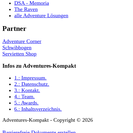
DSA - Memoria
The Raven
alle Adventure Lösungen
Partner
Adventure Corner
Schwibbogen
Servietten Shop
Infos zu Adventures-Kompakt
1.:
Impressum
.
2.:
Datenschutz
.
3.:
Kontakt
.
4.:
Team
.
5.:
Awards
.
6.:
Inhaltsverzeichnis
.
Adventures-Kompakt - Copyright © 2026
Barrierefreie Dokumente erstellen