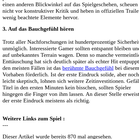
einen anderen Blickwinkel auf das Spielgeschehen, scheuen 
nicht vor konstruktiver Kritik und heben in offiziellen Traile
wenig beachtete Elemente hervor.
3. Auf das Bauchgefühl hören
Trotz aller Nachforschungen ist hundertprozentige Sicherhei
unmöglich. Interessierte Gamer sollten entspannt bleiben un
auf unbekanntes Terrain wagen. Denn so manche vermeintli
Enttäuschung hat sich deutlich später als echter Hit entpuppt
den meisten Fällen ist das
berühmte Bauchgefühl
bei diese
Vorhaben förderlich. Ist der erste Eindruck solide, aber noch
leicht skeptisch, lohnen sich weitere Zeitinvestitionen. Gefäl
Titel in den ersten Minuten kein bisschen, sollten Spieler
hingegen die Finger von ihm lassen. An dieser Stelle erweist
der erste Eindruck meistens als richtig.
Weitere Links zum Spiel :
---
Dieser Artikel wurde bereits 870 mal angesehen.