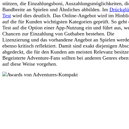
stützen, die Einzahlungsboni, Auszahlungsmöglichkeiten, di
Bandbreite an Spielen und Ähnliches abbilden. Im
Drückglü
Test
wird dies deutlich. Das Online-Angebot wird im Hinbli
auf die für Kunden wichtigsten Kategorien geprüft. So geht 
Test auf die Option einer App-Nutzung ein und führt aus, w
Chancen zur Einzahlung von Guthaben bestehen. Die
Lizenzierung und das vorhandene Angebot an Spielen werd
ebenso kritisch reflektiert. Damit sind exakt diejenigen Absc
abgedeckt, die für den Kunden am meisten Relevanz besitze
Begeisterte Adventure-Fans sollten bei anderen Genres ebenf
auf diese Weise vorgehen.