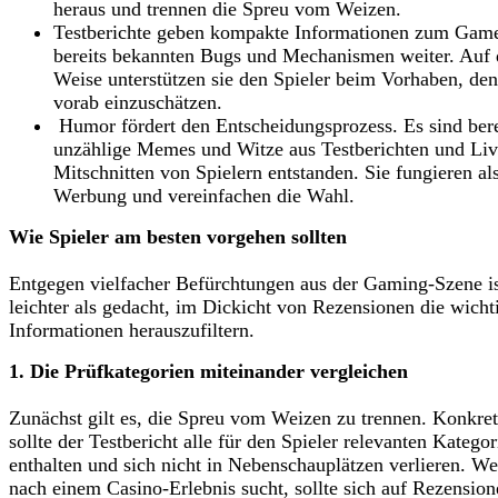
heraus und trennen die Spreu vom Weizen.
Testberichte geben kompakte Informationen zum Game
bereits bekannten Bugs und Mechanismen weiter. Auf 
Weise unterstützen sie den Spieler beim Vorhaben, de
vorab einzuschätzen.
Humor fördert den Entscheidungsprozess. Es sind bere
unzählige Memes und Witze aus Testberichten und Liv
Mitschnitten von Spielern entstanden. Sie fungieren al
Werbung und vereinfachen die Wahl.
Wie Spieler am besten vorgehen sollten
Entgegen vielfacher Befürchtungen aus der Gaming-Szene is
leichter als gedacht, im Dickicht von Rezensionen die wicht
Informationen herauszufiltern.
1. Die Prüfkategorien miteinander vergleichen
Zunächst gilt es, die Spreu vom Weizen zu trennen. Konkret
sollte der Testbericht alle für den Spieler relevanten Kategor
enthalten und sich nicht in Nebenschauplätzen verlieren. We
nach einem Casino-Erlebnis sucht, sollte sich auf Rezensio