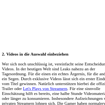
2. Videos in die Auswahl einbeziehen
Wer sich noch unschlüssig ist, vereinfacht seine Entscheidu
Videos. In der heutigen Welt sind Leaks nahezu an der
Tagesordnung. Für die einen ein echtes Ärgernis, für die an
ein Segen. Durch exklusive Videos lässt sich ein erster Eind
vom Titel gewinnen. Natürlich unterstützen hierbei die offiz
Trailer oder
Let's Plays von Streamern
. Für eine sinnvolle
Einschätzung hilft es bereits, eine halbe Stunde Videomateri
oder länger zu konsumieren. Insbesondere Aufzeichnungen 
privaten Streamern lohnen sich. Die Gamer haben normaler