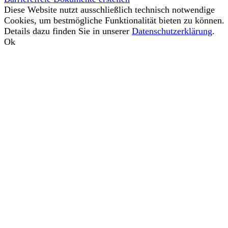
Diese Website nutzt ausschließlich technisch notwendige
Cookies, um bestmögliche Funktionalität bieten zu können.
Details dazu finden Sie in unserer
Datenschutzerklärung
.
Ok