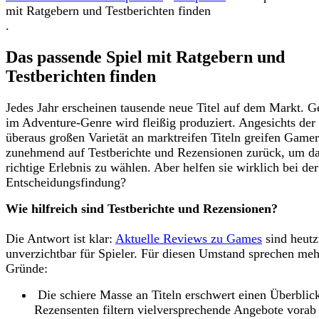
mit Ratgebern und Testberichten finden
.
Das passende Spiel mit Ratgebern und
Testberichten finden
Jedes Jahr erscheinen tausende neue Titel auf dem Markt. G
im Adventure-Genre wird fleißig produziert. Angesichts der
überaus großen Varietät an marktreifen Titeln greifen Gamer
zunehmend auf Testberichte und Rezensionen zurück, um d
richtige Erlebnis zu wählen. Aber helfen sie wirklich bei der
Entscheidungsfindung?
Wie hilfreich sind Testberichte und Rezensionen?
Die Antwort ist klar:
Aktuelle Reviews zu Games
sind heutz
unverzichtbar für Spieler. Für diesen Umstand sprechen meh
Gründe:
Die schiere Masse an Titeln erschwert einen Überblic
Rezensenten filtern vielversprechende Angebote vorab