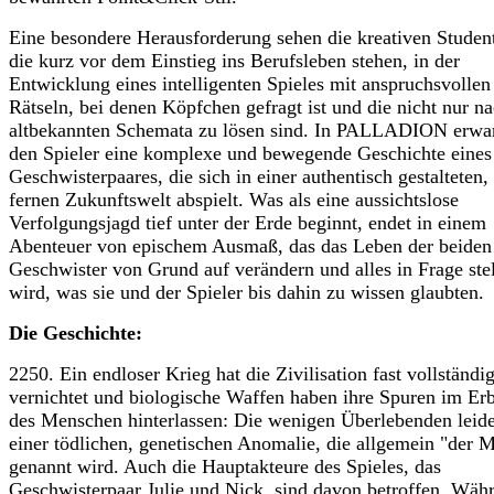
Eine besondere Herausforderung sehen die kreativen Studen
die kurz vor dem Einstieg ins Berufsleben stehen, in der
Entwicklung eines intelligenten Spieles mit anspruchsvollen
Rätseln, bei denen Köpfchen gefragt ist und die nicht nur n
altbekannten Schemata zu lösen sind. In PALLADION erwar
den Spieler eine komplexe und bewegende Geschichte eines
Geschwisterpaares, die sich in einer authentisch gestalteten,
fernen Zukunftswelt abspielt. Was als eine aussichtslose
Verfolgungsjagd tief unter der Erde beginnt, endet in einem
Abenteuer von epischem Ausmaß, das das Leben der beiden
Geschwister von Grund auf verändern und alles in Frage ste
wird, was sie und der Spieler bis dahin zu wissen glaubten.
Die Geschichte:
2250. Ein endloser Krieg hat die Zivilisation fast vollständi
vernichtet und biologische Waffen haben ihre Spuren im Er
des Menschen hinterlassen: Die wenigen Überlebenden leid
einer tödlichen, genetischen Anomalie, die allgemein "der 
genannt wird. Auch die Hauptakteure des Spieles, das
Geschwisterpaar Julie und Nick, sind davon betroffen. Wäh