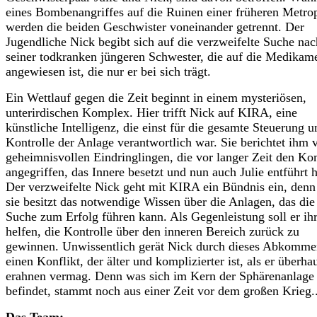
eines Bombenangriffes auf die Ruinen einer früheren Metro
werden die beiden Geschwister voneinander getrennt. Der
Jugendliche Nick begibt sich auf die verzweifelte Suche nac
seiner todkranken jüngeren Schwester, die auf die Medikam
angewiesen ist, die nur er bei sich trägt.
Ein Wettlauf gegen die Zeit beginnt in einem mysteriösen,
unterirdischen Komplex. Hier trifft Nick auf KIRA, eine
künstliche Intelligenz, die einst für die gesamte Steuerung u
Kontrolle der Anlage verantwortlich war. Sie berichtet ihm 
geheimnisvollen Eindringlingen, die vor langer Zeit den K
angegriffen, das Innere besetzt und nun auch Julie entführt 
Der verzweifelte Nick geht mit KIRA ein Bündnis ein, denn
sie besitzt das notwendige Wissen über die Anlagen, das die
Suche zum Erfolg führen kann. Als Gegenleistung soll er ih
helfen, die Kontrolle über den inneren Bereich zurück zu
gewinnen. Unwissentlich gerät Nick durch dieses Abkomme
einen Konflikt, der älter und komplizierter ist, als er überha
erahnen vermag. Denn was sich im Kern der Sphärenanlage
befindet, stammt noch aus einer Zeit vor dem großen Krieg..
Das Team: