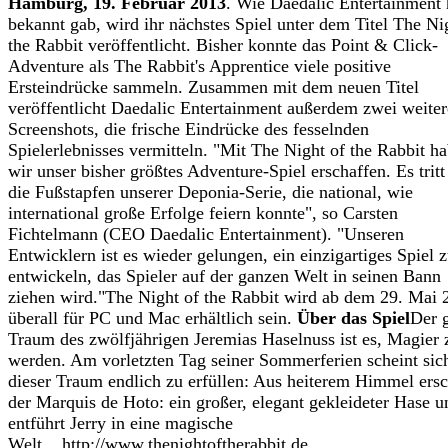
Hamburg, 19. Februar 2013
. Wie Daedalic Entertainment 
bekannt gab, wird ihr nächstes Spiel unter dem Titel The Ni
the Rabbit veröffentlicht. Bisher konnte das Point & Click-
Adventure als The Rabbit's Apprentice viele positive
Ersteindrücke sammeln. Zusammen mit dem neuen Titel
veröffentlicht Daedalic Entertainment außerdem zwei weiter
Screenshots, die frische Eindrücke des fesselnden
Spielerlebnisses vermitteln. "Mit The Night of the Rabbit h
wir unser bisher größtes Adventure-Spiel erschaffen. Es tritt
die Fußstapfen unserer Deponia-Serie, die national, wie
international große Erfolge feiern konnte", so Carsten
Fichtelmann (CEO Daedalic Entertainment). "Unseren
Entwicklern ist es wieder gelungen, ein einzigartiges Spiel 
entwickeln, das Spieler auf der ganzen Welt in seinen Bann
ziehen wird."The Night of the Rabbit wird ab dem 29. Mai 
überall für PC und Mac erhältlich sein.
Über das Spiel
Der 
Traum des zwölfjährigen Jeremias Haselnuss ist es, Magier 
werden. Am vorletzten Tag seiner Sommerferien scheint sic
dieser Traum endlich zu erfüllen: Aus heiterem Himmel ersc
der Marquis de Hoto: ein großer, elegant gekleideter Hase u
entführt Jerry in eine magische
Welt....http://www.thenightoftherabbit.de