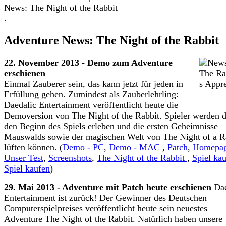
News: The Night of the Rabbit
.
Adventure News: The Night of the Rabbit
22. November 2013 - Demo zum Adventure
erschienen
Einmal Zauberer sein, das kann jetzt für jeden in
Erfüllung gehen. Zumindest als Zauberlehrling:
Daedalic Entertainment veröffentlicht heute die
Demoversion von The Night of the Rabbit. Spieler werden 
den Beginn des Spiels erleben und die ersten Geheimnisse
Mauswalds sowie der magischen Welt von The Night of a R
lüften können. (
Demo - PC
,
Demo - MAC
,
Patch
,
Homepa
Unser Test
,
Screenshots
,
The Night of the Rabbit
,
Spiel ka
Spiel kaufen
)
29. Mai 2013 - Adventure mit Patch heute erschienen
Dae
Entertainment ist zurück! Der Gewinner des Deutschen
Computerspielpreises veröffentlicht heute sein neuestes
Adventure The Night of the Rabbit. Natürlich haben unsere