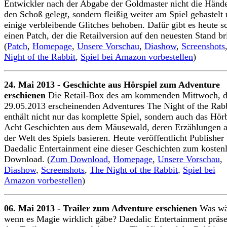
Entwickler nach der Abgabe der Goldmaster nicht die Hände
den Schoß gelegt, sondern fleißig weiter am Spiel gebastelt
einige verbleibende Glitches behoben. Dafür gibt es heute s
einen Patch, der die Retailversion auf den neuesten Stand br
(
Patch
,
Homepage
,
Unsere Vorschau
,
Diashow
,
Screenshots
Night of the Rabbit
,
Spiel bei Amazon vorbestellen
)
24. Mai 2013 - Geschichte aus Hörspiel zum Adventure
erschienen
Die Retail-Box des am kommenden Mittwoch, 
29.05.2013 erscheinenden Adventures The Night of the Rab
enthält nicht nur das komplette Spiel, sondern auch das Hö
Acht Geschichten aus dem Mäusewald, deren Erzählungen a
der Welt des Spiels basieren. Heute veröffentlicht Publisher
Daedalic Entertainment eine dieser Geschichten zum kosten
Download. (
Zum Download
,
Homepage
,
Unsere Vorschau
,
Diashow
,
Screenshots
,
The Night of the Rabbit
,
Spiel bei
Amazon vorbestellen
)
06. Mai 2013 - Trailer zum Adventure erschienen
Was wä
wenn es Magie wirklich gäbe? Daedalic Entertainment präse