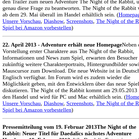
den Trailer zum neuen Adventure The Night of the Rabbit, 
genau diese Frage zu beantworten. The Night of the Rabbit 
ab dem 29. Mai überall im Handel erhältlich sein. (
Homepa
Unsere Vorschau
,
Diashow
,
Screenshots
,
The Night of the R
Spiel bei Amazon vorbestellen
)
22. April 2013 - Adventure erhält neue Homepage
Neben 
Vorstellung erster Charaktere aus The Night of the Rabbit,
Informationen und News zum Spiel, erwarten den Besucher
zukünftig weitere Charakterportraits, Hintergrundbilder sow
Mauscursor zum Download. Die neue Website ist in Deutsc
Englisch verfügbar. Im Forum wird es zudem wieder die
Möglichkeit geben, mit den Entwicklern über das neue Spie
diskutieren. The Night of the Rabbit kommt am 29.05.2013 
den Handel und wird für PC und Mac erhältlich sein. (
Home
Unsere Vorschau
,
Diashow
,
Screenshots
,
The Night of the R
Spiel bei Amazon vorbestellen
)
Pressemitteilung vom 19. Februar 2013The Night of the
Rabbit: Neuer Titel für Daedalics nächstes Adventure