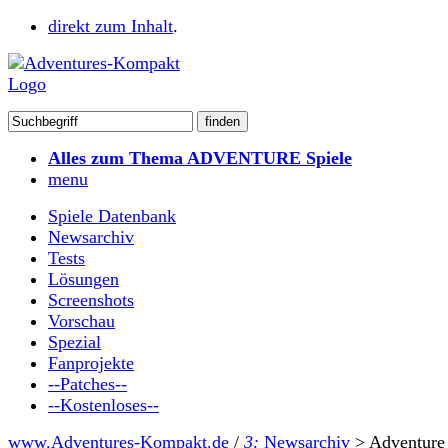
direkt zum Inhalt
.
Alles zum Thema ADVENTURE Spiele
menu
Spiele Datenbank
Newsarchiv
Tests
Lösungen
Screenshots
Vorschau
Spezial
Fanprojekte
--Patches--
--Kostenloses--
www.Adventures-Kompakt.de
/
3:
Newsarchiv
>
Adventure