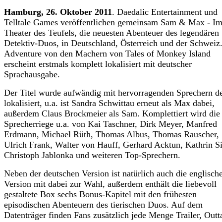
Hamburg, 26. Oktober 2011
. Daedalic Entertainment und
Telltale Games veröffentlichen gemeinsam Sam & Max - I
Theater des Teufels, die neuesten Abenteuer des legendären
Detektiv-Duos, in Deutschland, Österreich und der Schweiz
Adventure von den Machern von Tales of Monkey Island
erscheint erstmals komplett lokalisiert mit deutscher
Sprachausgabe.
Der Titel wurde aufwändig mit hervorragenden Sprechern d
lokalisiert, u.a. ist Sandra Schwittau erneut als Max dabei,
außerdem Claus Brockmeier als Sam. Komplettiert wird die
Sprecherriege u.a. von Kai Taschner, Dirk Meyer, Manfred
Erdmann, Michael Rüth, Thomas Albus, Thomas Rauscher,
Ulrich Frank, Walter von Hauff, Gerhard Acktun, Kathrin S
Christoph Jablonka und weiteren Top-Sprechern.
Neben der deutschen Version ist natürlich auch die englisch
Version mit dabei zur Wahl, außerdem enthält die liebevoll
gestaltete Box sechs Bonus-Kapitel mit den frühesten
episodischen Abenteuern des tierischen Duos. Auf dem
Datenträger finden Fans zusätzlich jede Menge Trailer, Outt