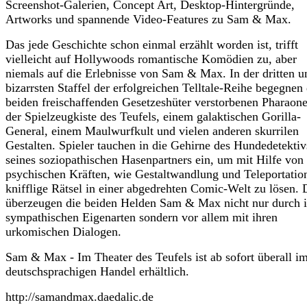
Screenshot-Galerien, Concept Art, Desktop-Hintergründe,
Artworks und spannende Video-Features zu Sam & Max.
Das jede Geschichte schon einmal erzählt worden ist, trifft
vielleicht auf Hollywoods romantische Komödien zu, aber
niemals auf die Erlebnisse von Sam & Max. In der dritten u
bizarrsten Staffel der erfolgreichen Telltale-Reihe begegnen 
beiden freischaffenden Gesetzeshüter verstorbenen Pharaone
der Spielzeugkiste des Teufels, einem galaktischen Gorilla-
General, einem Maulwurfkult und vielen anderen skurrilen
Gestalten. Spieler tauchen in die Gehirne des Hundedetekti
seines soziopathischen Hasenpartners ein, um mit Hilfe von
psychischen Kräften, wie Gestaltwandlung und Teleportatio
knifflige Rätsel in einer abgedrehten Comic-Welt zu lösen. 
überzeugen die beiden Helden Sam & Max nicht nur durch i
sympathischen Eigenarten sondern vor allem mit ihren
urkomischen Dialogen.
Sam & Max - Im Theater des Teufels ist ab sofort überall i
deutschsprachigen Handel erhältlich.
http://samandmax.daedalic.de