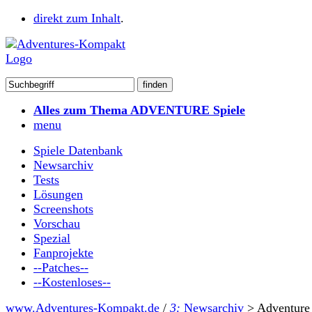
direkt zum Inhalt
.
Alles zum Thema ADVENTURE Spiele
menu
Spiele Datenbank
Newsarchiv
Tests
Lösungen
Screenshots
Vorschau
Spezial
Fanprojekte
--Patches--
--Kostenloses--
www.Adventures-Kompakt.de
/
3:
Newsarchiv
>
Adventure