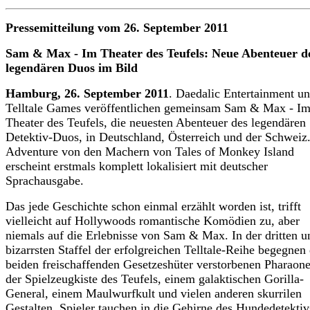
Pressemitteilung vom 26. September 2011
Sam & Max - Im Theater des Teufels: Neue Abenteuer d
legendären Duos im Bild
Hamburg, 26. September 2011
. Daedalic Entertainment u
Telltale Games veröffentlichen gemeinsam Sam & Max - I
Theater des Teufels, die neuesten Abenteuer des legendären
Detektiv-Duos, in Deutschland, Österreich und der Schweiz
Adventure von den Machern von Tales of Monkey Island
erscheint erstmals komplett lokalisiert mit deutscher
Sprachausgabe.
Das jede Geschichte schon einmal erzählt worden ist, trifft
vielleicht auf Hollywoods romantische Komödien zu, aber
niemals auf die Erlebnisse von Sam & Max. In der dritten u
bizarrsten Staffel der erfolgreichen Telltale-Reihe begegnen 
beiden freischaffenden Gesetzeshüter verstorbenen Pharaone
der Spielzeugkiste des Teufels, einem galaktischen Gorilla-
General, einem Maulwurfkult und vielen anderen skurrilen
Gestalten. Spieler tauchen in die Gehirne des Hundedetekti