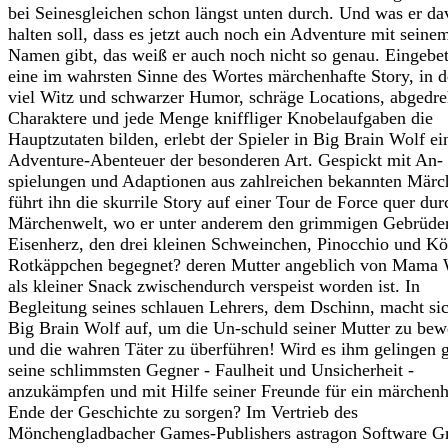
bei Seinesgleichen schon längst unten durch. Und was er d
halten soll, dass es jetzt auch noch ein Adventure mit seine
Namen gibt, das weiß er auch noch nicht so genau. Eingebet
eine im wahrsten Sinne des Wortes märchenhafte Story, in d
viel Witz und schwarzer Humor, schräge Locations, abgedre
Charaktere und jede Menge kniffliger Knobelaufgaben die
Hauptzutaten bilden, erlebt der Spieler in Big Brain Wolf ei
Adventure-Abenteuer der besonderen Art. Gespickt mit An-
spielungen und Adaptionen aus zahlreichen bekannten Märc
führt ihn die skurrile Story auf einer Tour de Force quer dur
Märchenwelt, wo er unter anderem den grimmigen Gebrüde
Eisenherz, den drei kleinen Schweinchen, Pinocchio und Kö
Rotkäppchen begegnet? deren Mutter angeblich von Mama 
als kleiner Snack zwischendurch verspeist worden ist. In
Begleitung seines schlauen Lehrers, dem Dschinn, macht si
Big Brain Wolf auf, um die Un-schuld seiner Mutter zu bew
und die wahren Täter zu überführen! Wird es ihm gelingen 
seine schlimmsten Gegner - Faulheit und Unsicherheit -
anzukämpfen und mit Hilfe seiner Freunde für ein märchenh
Ende der Geschichte zu sorgen? Im Vertrieb des
Mönchengladbacher Games-Publishers astragon Software 