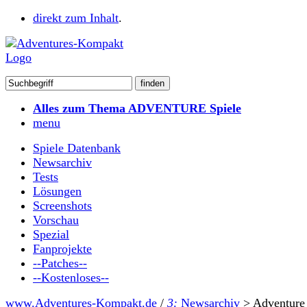
direkt zum Inhalt
.
Alles zum Thema ADVENTURE Spiele
menu
Spiele Datenbank
Newsarchiv
Tests
Lösungen
Screenshots
Vorschau
Spezial
Fanprojekte
--Patches--
--Kostenloses--
www.Adventures-Kompakt.de
/
3:
Newsarchiv
>
Adventure