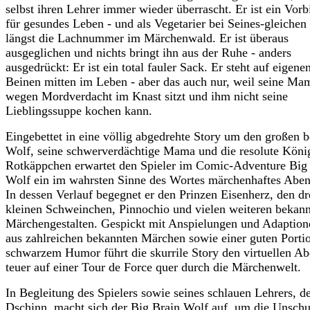
selbst ihren Lehrer immer wieder überrascht. Er ist ein Vorb
für gesundes Leben - und als Vegetarier bei Seines-gleichen
längst die Lachnummer im Märchenwald. Er ist überaus
ausgeglichen und nichts bringt ihn aus der Ruhe - anders
ausgedrückt: Er ist ein total fauler Sack. Er steht auf eigene
Beinen mitten im Leben - aber das auch nur, weil seine Ma
wegen Mordverdacht im Knast sitzt und ihm nicht seine
Lieblingssuppe kochen kann.
Eingebettet in eine völlig abgedrehte Story um den großen 
Wolf, seine schwerverdächtige Mama und die resolute Köni
Rotkäppchen erwartet den Spieler im Comic-Adventure Big
Wolf ein im wahrsten Sinne des Wortes märchenhaftes Aben
In dessen Verlauf begegnet er den Prinzen Eisenherz, den dr
kleinen Schweinchen, Pinnochio und vielen weiteren bekan
Märchengestalten. Gespickt mit Anspielungen und Adaption
aus zahlreichen bekannten Märchen sowie einer guten Porti
schwarzem Humor führt die skurrile Story den virtuellen Ab
teuer auf einer Tour de Force quer durch die Märchenwelt.
In Begleitung des Spielers sowie seines schlauen Lehrers, 
Dschinn, macht sich der Big Brain Wolf auf, um die Unschu