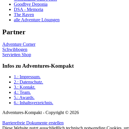
Goodbye Deponia
DSA - Memoria
The Raven
alle Adventure Lösungen
Partner
Adventure Corner
Schwibbogen
Servietten Shop
Infos zu Adventures-Kompakt
1.:
Impressum
.
2.:
Datenschutz
.
3.:
Kontakt
.
4.:
Team
.
5.:
Awards
.
6.:
Inhaltsverzeichnis
.
Adventures-Kompakt - Copyright © 2026
Barrierefreie Dokumente erstellen
Diese Website nutzt ausschließlich technisch notwendige Cookies, um 