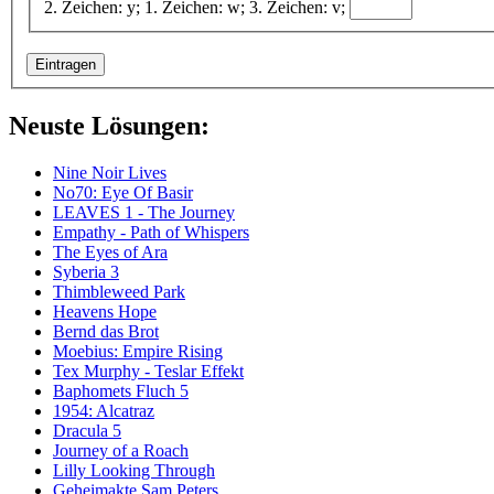
2. Zeichen: y; 1. Zeichen: w; 3. Zeichen: v;
Neuste Lösungen:
Nine Noir Lives
No70: Eye Of Basir
LEAVES 1 - The Journey
Empathy - Path of Whispers
The Eyes of Ara
Syberia 3
Thimbleweed Park
Heavens Hope
Bernd das Brot
Moebius: Empire Rising
Tex Murphy - Teslar Effekt
Baphomets Fluch 5
1954: Alcatraz
Dracula 5
Journey of a Roach
Lilly Looking Through
Geheimakte Sam Peters