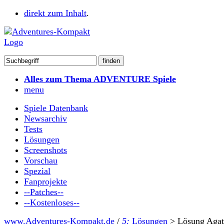
direkt zum Inhalt
.
Alles zum Thema ADVENTURE Spiele
menu
Spiele Datenbank
Newsarchiv
Tests
Lösungen
Screenshots
Vorschau
Spezial
Fanprojekte
--Patches--
--Kostenloses--
www.Adventures-Kompakt.de
/
5:
Lösungen
>
Lösung Agat