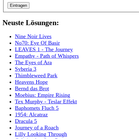
Neuste Lösungen:
Nine Noir Lives
No70: Eye Of Basir
LEAVES 1 - The Journey
Empathy - Path of Whispers
The Eyes of Ara
Syberia 3
Thimbleweed Park
Heavens Hope
Bernd das Brot
Moebius: Empire Rising
Tex Murphy - Teslar Effekt
Baphomets Fluch 5
1954: Alcatraz
Dracula 5
Journey of a Roach
Lilly Looking Through