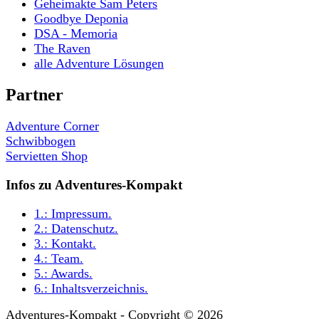
Geheimakte Sam Peters
Goodbye Deponia
DSA - Memoria
The Raven
alle Adventure Lösungen
Partner
Adventure Corner
Schwibbogen
Servietten Shop
Infos zu Adventures-Kompakt
1.:
Impressum
.
2.:
Datenschutz
.
3.:
Kontakt
.
4.:
Team
.
5.:
Awards
.
6.:
Inhaltsverzeichnis
.
Adventures-Kompakt - Copyright © 2026