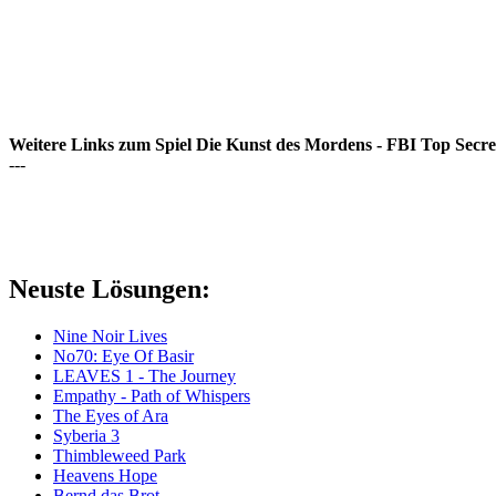
Weitere Links zum Spiel Die Kunst des Mordens - FBI Top Secre
---
Neuste Lösungen:
Nine Noir Lives
No70: Eye Of Basir
LEAVES 1 - The Journey
Empathy - Path of Whispers
The Eyes of Ara
Syberia 3
Thimbleweed Park
Heavens Hope
Bernd das Brot