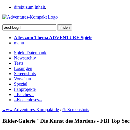
direkt zum Inhalt
.
Alles zum Thema ADVENTURE Spiele
menu
Spiele Datenbank
Newsarchiv
Tests
Lösungen
Screenshots
Vorschau
Spezial
Fanprojekte
--Patches--
--Kostenloses--
www.Adventures-Kompakt.de
/
6:
Screenshots
Bilder-Galerie "Die Kunst des Mordens - FBI Top Se