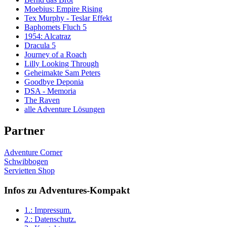
Moebius: Empire Rising
Tex Murphy - Teslar Effekt
Baphomets Fluch 5
1954: Alcatraz
Dracula 5
Journey of a Roach
Lilly Looking Through
Geheimakte Sam Peters
Goodbye Deponia
DSA - Memoria
The Raven
alle Adventure Lösungen
Partner
Adventure Corner
Schwibbogen
Servietten Shop
Infos zu Adventures-Kompakt
1.:
Impressum
.
2.:
Datenschutz
.