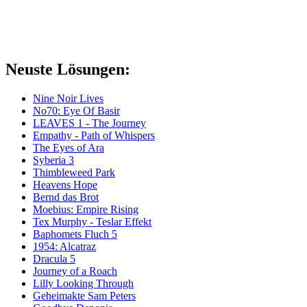
Neuste Lösungen:
Nine Noir Lives
No70: Eye Of Basir
LEAVES 1 - The Journey
Empathy - Path of Whispers
The Eyes of Ara
Syberia 3
Thimbleweed Park
Heavens Hope
Bernd das Brot
Moebius: Empire Rising
Tex Murphy - Teslar Effekt
Baphomets Fluch 5
1954: Alcatraz
Dracula 5
Journey of a Roach
Lilly Looking Through
Geheimakte Sam Peters